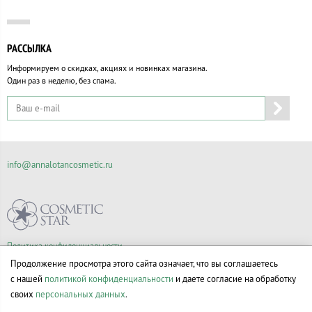
РАССЫЛКА
Информируем о скидках, акциях и новинках магазина.
Один раз в неделю, без спама.
info@annalotancosmetic.ru
Политика конфиденциальности
Правила продажи товаров
Продолжение просмотра этого сайта означает, что вы соглашаетесь
Согласие на обработку персональных данных
с нашей
политикой конфиденциальности
и даете согласие на обработку
своих
персональных данных
.