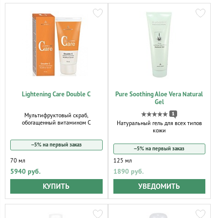
Lightening Care Double C
Pure Soothing Aloe Vera Natural
Gel
1
Мультифруктовый скраб,
обогащенный витамином С
Натуральный гель для всех типов
кожи
−5% на первый заказ
−5% на первый заказ
70 мл
125 мл
5940 руб.
1890 руб.
КУПИТЬ
УВЕДОМИТЬ