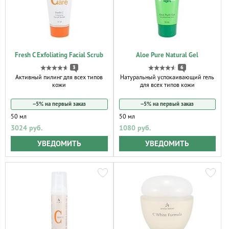
Fresh C Exfoliating Facial Scrub
Aloe Pure Natural Gel
3
6
Активный пилинг для всех типов
Натуральный успокаивающий гель
кожи
для всех типов кожи
−5% на первый заказ
−5% на первый заказ
50 мл
50 мл
3024 руб.
1080 руб.
УВЕДОМИТЬ
УВЕДОМИТЬ