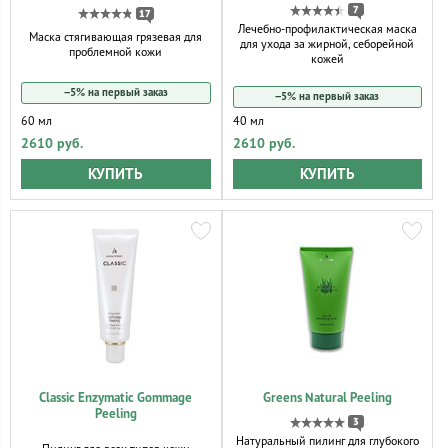
7
17
Лечебно-профилактическая маска
Маска стягивающая грязевая для
для ухода за жирной, себорейной
проблемной кожи
кожей
−5% на первый заказ
−5% на первый заказ
60 мл
40 мл
2610 руб.
2610 руб.
КУПИТЬ
КУПИТЬ
Classic Enzymatic Gommage
Greens Natural Peeling
Peeling
3
Натуральный пилинг для глубокого