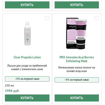
КУПИТЬ
КУПИТЬ
Clear Propolis Lotion
PRO Intensive Acai Berries
Exfoliating Mask
Лосьон для ухода за проблемной
Интенсивная маска-пилинг на
кожей с элементами акне
основе ягод асаи
−5% на первый заказ
−5% на первый заказ
250 мл
2988 руб.
КУПИТЬ
КУПИТЬ