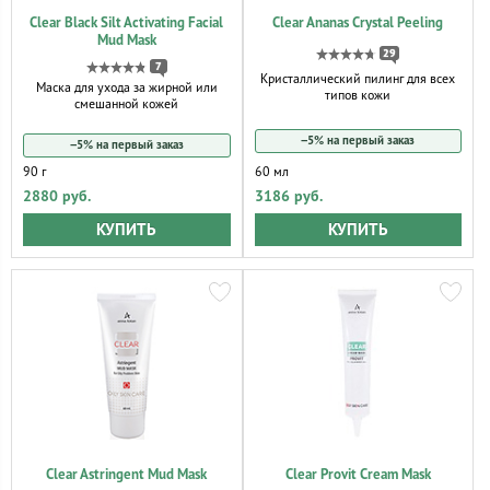
Clear Black Silt Activating Facial
Clear Ananas Crystal Peeling
Mud Mask
29
7
Кристаллический пилинг для всех
Маска для ухода за жирной или
типов кожи
смешанной кожей
−5% на первый заказ
−5% на первый заказ
90 г
60 мл
2880 руб.
3186 руб.
КУПИТЬ
КУПИТЬ
Clear Astringent Mud Mask
Clear Provit Cream Mask