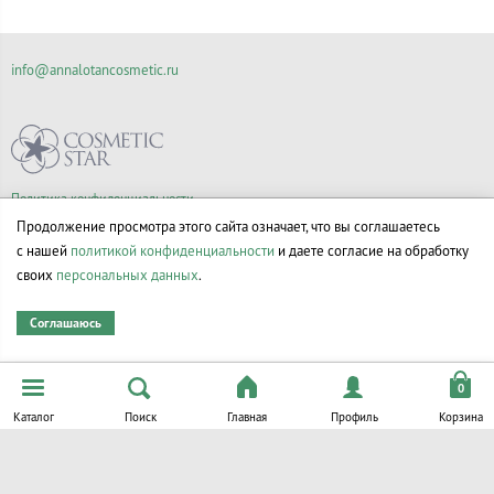
info@annalotancosmetic.ru
Политика конфиденциальности
Правила продажи товаров
Продолжение просмотра этого сайта означает, что вы соглашаетесь
Согласие на обработку персональных данных
с нашей
политикой конфиденциальности
и даете согласие на обработку
своих
персональных данных
.
Соглашаюсь
© Все права на товарные знаки принадлежат их законным владельцам.
Каталог
Поиск
Главная
Профиль
Корзина