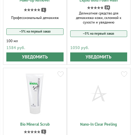
Make-Up Remover
Liquid Gold Foam Wash
14
1
Деликатное средство для
Профессиональный демакияж
демакияжа кожи, склонной к
сухости и увяданию
−5% на первый заказ
−5% на первый заказ
100 мл
1584 руб.
1050 руб.
УВЕДОМИТЬ
УВЕДОМИТЬ
Bio Mineral Scrub
Nano-In Clear Peeling
1