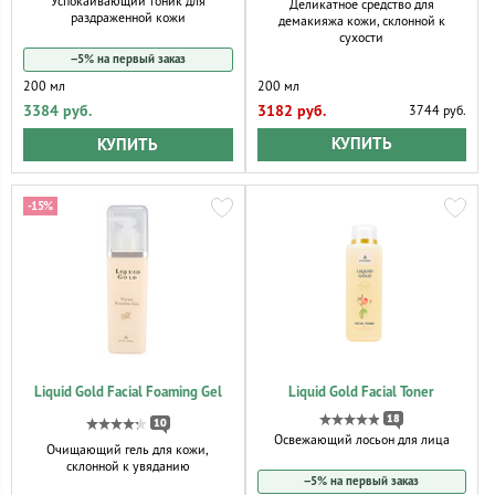
Успокаивающий тоник для
Деликатное средство для
раздраженной кожи
демакияжа кожи, склонной к
сухости
−5% на первый заказ
200 мл
200 мл
3182 руб.
3384 руб.
3744 руб.
КУПИТЬ
КУПИТЬ
-15%
Liquid Gold Facial Foaming Gel
Liquid Gold Facial Toner
18
10
Освежающий лосьон для лица
Очищающий гель для кожи,
склонной к увяданию
−5% на первый заказ