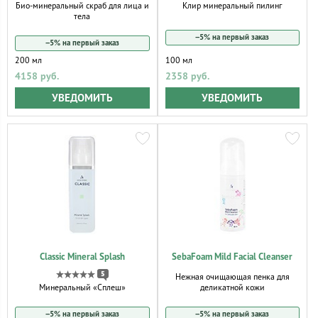
Клир минеральный пилинг
Био-минеральный скраб для лица и
тела
−5% на первый заказ
−5% на первый заказ
200 мл
100 мл
4158 руб.
2358 руб.
УВЕДОМИТЬ
УВЕДОМИТЬ
Classic Mineral Splash
SebaFoam Mild Facial Cleanser
5
Нежная очищающая пенка для
деликатной кожи
Минеральный «Сплеш»
−5% на первый заказ
−5% на первый заказ