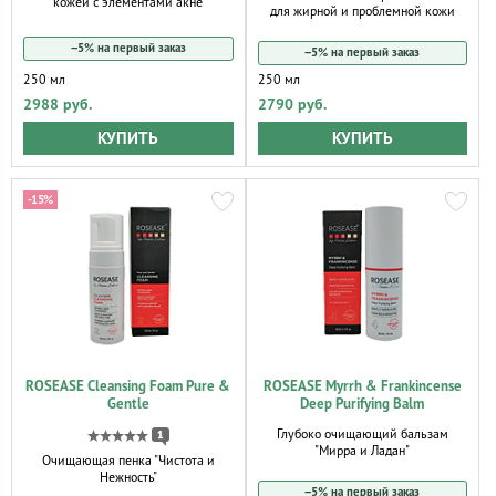
кожей с элементами акне
для жирной и проблемной кожи
−5% на первый заказ
−5% на первый заказ
250 мл
250 мл
2988 руб.
2790 руб.
КУПИТЬ
КУПИТЬ
-15%
ROSEASE Cleansing Foam Pure &
ROSEASE Myrrh & Frankincense
Gentle
Deep Purifying Balm
Глубоко очищающий бальзам
1
"Мирра и Ладан"
Очищающая пенка "Чистота и
Нежность"
−5% на первый заказ