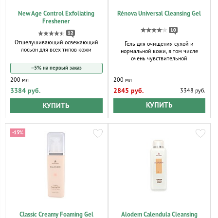
New Age Control Exfoliating
Rénova Universal Cleansing Gel
Freshener
10
12
Отшелушивающий освежающий
Гель для очищения сухой и
лосьон для всех типов кожи
нормальной кожи, в том числе
очень чувствительной
−5% на первый заказ
200 мл
200 мл
2845 руб.
3384 руб.
3348 руб.
КУПИТЬ
КУПИТЬ
-15%
Classic Creamy Foaming Gel
Alodem Calendula Cleansing