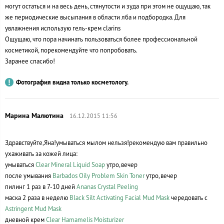
могут остаться и на весь день, стянутости и зуда при этом не ощущаю, так
же периодические высыпания в области лба и подбородка. Для
увлажнения использую гель-крем clarins
Ощущаю, что пора начинать пользоваться более профессиональной
косметикой, порекомендуйте что попробовать.
Заранее спасибо!
Фотография видна только косметологу.
16.12.2015 11:56
Здравствуйте,Яна!умываться мылом нельзя!рекомендую вам правильно
ухаживать за кожей лица:
умываться
Clear Mineral Liquid Soap
утро,вечер
после умывания
Barbados Oily Problem Skin Toner
утро,вечер
пилинг 1 раз в 7-10 дней
Ananas Crystal Peeling
маска 2 раза в неделю
Black Silt Activating Facial Mud Mask
чередовать с
Astringent Mud Mask
дневной крем
Clear Hamamelis Moisturizer