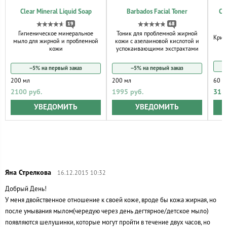
Clear Mineral Liquid Soap
Barbados Facial Toner
Cl
19
68
Гигиеническое минеральное
Тоник для проблемной жирной
Крис
мыло для жирной и проблемной
кожи с азелаиновой кислотой и
кожи
успокаивающими экстрактами
−5% на первый заказ
−5% на первый заказ
200 мл
200 мл
60 м
2100 руб.
1995 руб.
318
УВЕДОМИТЬ
УВЕДОМИТЬ
16.12.2015 10:32
Добрый День!
У меня двойственное отношение к своей коже, вроде бы кожа жирная, но
после умывания мылом(чередую через день дегтярное/детское мыло)
появляются шелушинки, которые могут пройти в течение двух часов, но