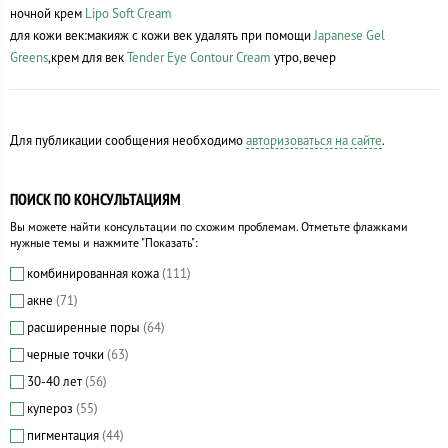
ночной крем
Lipo Soft Cream
для кожи век:макияж с кожи век удалять при помощи
Japanese Gel
Greens
,крем для век
Tender Eye Contour Cream
утро,вечер
Для публикации сообщения необходимо
авторизоваться на сайте
.
ПОИСК ПО КОНСУЛЬТАЦИЯМ
Вы можете найти консультации по схожим проблемам. Отметьте флажками
нужные темы и нажмите "Показать":
комбинированная кожа
(111)
акне
(71)
расширенные поры
(64)
черные точки
(63)
30-40 лет
(56)
купероз
(55)
пигментация
(44)