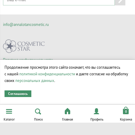
info@annalotancosmetic.ru
Политика конфиденциальности
Правила продажи товаров
Продолжение просмотра этого сайта означает, что вы соглашаетесь
Согласие на обработку персональных данных
с нашей
политикой конфиденциальности
и даете согласие на обработку
своих
персональных данных
.
Соглашаюсь
© Все права на товарные знаки принадлежат их законным владельцам.
Каталог
Поиск
Главная
Профиль
Корзина