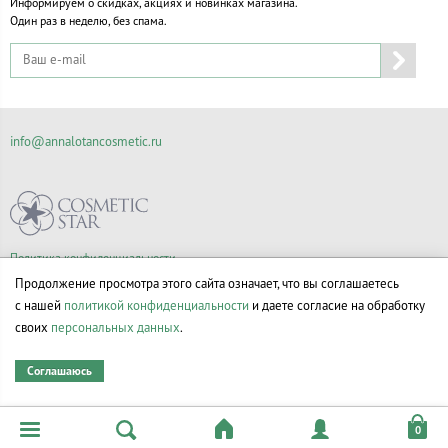
Информируем о скидках, акциях и новинках магазина.
Один раз в неделю, без спама.
info@annalotancosmetic.ru
Политика конфиденциальности
Правила продажи товаров
Продолжение просмотра этого сайта означает, что вы соглашаетесь
Согласие на обработку персональных данных
с нашей
политикой конфиденциальности
и даете согласие на обработку
своих
персональных данных
.
Соглашаюсь
© Все права на товарные знаки принадлежат их законным владельцам.