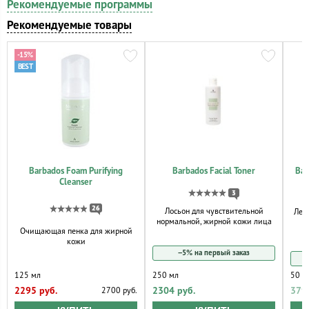
Рекомендуемые программы
Рекомендуемые товары
-15%
Barbados Foam Purifying
Barbados Facial Toner
Bar
Cleanser
3
26
Лосьон для чувствительной
Лег
нормальной, жирной кожи лица
Очищающая пенка для жирной
кожи
−5% на первый заказ
125 мл
250 мл
50 м
2295 руб.
2304 руб.
379
2700 руб.