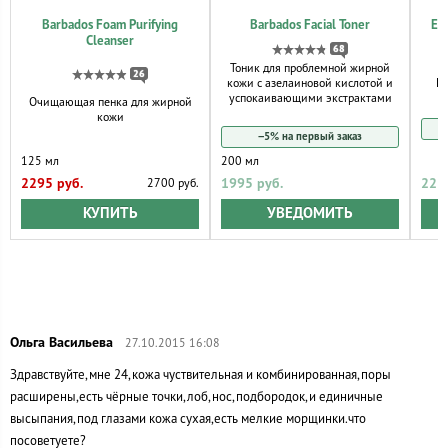
Barbados Foam Purifying
Barbados Facial Toner
En
Cleanser
68
Тоник для проблемной жирной
26
кожи с азелаиновой кислотой и
Пи
успокаивающими экстрактами
Очищающая пенка для жирной
кожи
−5% на первый заказ
125 мл
200 мл
2295 руб.
1995 руб.
223
2700 руб.
КУПИТЬ
УВЕДОМИТЬ
27.10.2015 16:08
Здравствуйте,мне 24,кожа чуствительная и комбинированная,поры
расширены,есть чёрные точки,лоб,нос,подбородок,и единичные
высыпания,под глазами кожа сухая,есть мелкие морщинки.что
посоветуете?