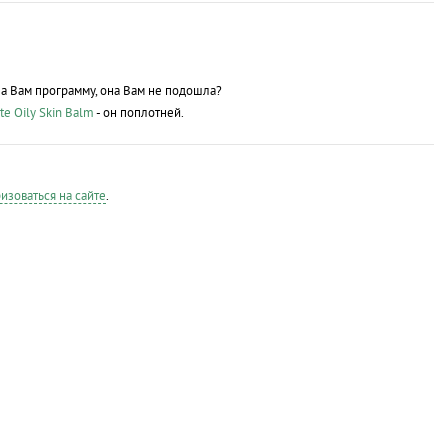
ла Вам программу, она Вам не подошла?
te Oily Skin Balm
- он поплотней.
изоваться на сайте
.