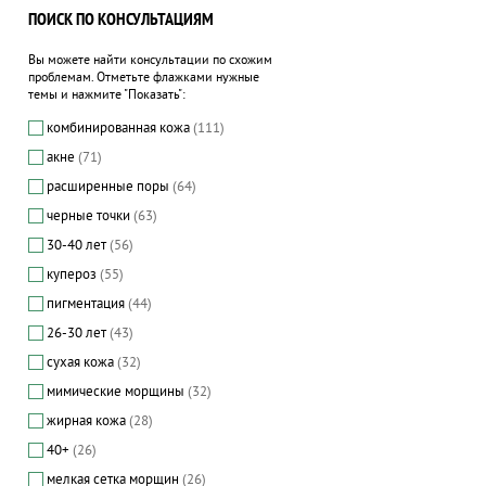
ПОИСК ПО КОНСУЛЬТАЦИЯМ
Вы можете найти консультации по схожим
проблемам. Отметьте флажками нужные
темы и нажмите "Показать":
комбинированная кожа
(111)
акне
(71)
расширенные поры
(64)
черные точки
(63)
30-40 лет
(56)
купероз
(55)
пигментация
(44)
26-30 лет
(43)
сухая кожа
(32)
мимические морщины
(32)
жирная кожа
(28)
40+
(26)
мелкая сетка морщин
(26)