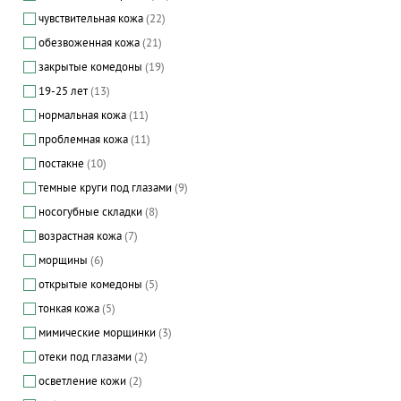
чувствительная кожа
(22)
обезвоженная кожа
(21)
закрытые комедоны
(19)
19-25 лет
(13)
Enzymatic Gommage Peeling
Classic Pearl Mask
нормальная кожа
(11)
20
8
проблемная кожа
(11)
Маска подтягивающая для всех типов
Пилинг для всех типов кожи
кожи
постакне
(10)
темные круги под глазами
(9)
−5% на первый заказ
−5% на первый заказ
носогубные складки
(8)
2232 руб.
2610 руб.
60 мл
возрастная кожа
(7)
УВЕДОМИТЬ
КУПИТЬ
морщины
(6)
открытые комедоны
(5)
тонкая кожа
(5)
мимические морщинки
(3)
отеки под глазами
(2)
осветление кожи
(2)