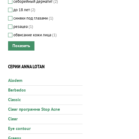
себорейный дерматит
(2)
до 18 лет
(2)
синяки под глазами
(1)
резацеа
(1)
обвисание кожи лица
(1)
СЕРИИ ANNA LOTAN
Alodem
Barbados
Classic
Clear программа Stop Acne
Clear
Eye contour
Greens