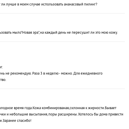
т ли лучше в моем случае использовать ананасовый пилинг?
зовать мыло"Новая эра",на каждый день не пересушит ли это мою кожу.
г.
нь не рекомендую. Раза 3 в неделю - можно. Для ежедневного
тво.
олодное время года.Кожа комбинированая,склонная к жирности.Бывает
точки и небольшие высыпания,поры расширены.Хотелось бы дома привести
и.Заранее спасибо!