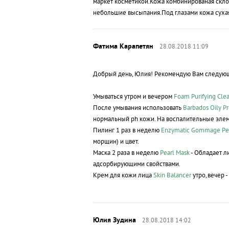
маркет косметикой.Кожа комбинированая склон
небольшие высыпания.Под глазами кожа суха
28.08.2018 11:09
Добрый день, Юлия! Рекомендую Вам следующ
Умываться утром и вечером
Foam Purifying Cle
После умывания использовать
Barbados Oily P
нормальный ph кожи. На воспалительные эл
Пилинг 1 раз в неделю
Enzymatic Gommage Pe
морщин) и цвет.
Маска 2 раза в неделю
Pearl Mask
- Обладает л
адсорбирующими свойствами.
Крем для кожи лица
Skin Balancer
утро,вечер -
28.08.2018 14:02