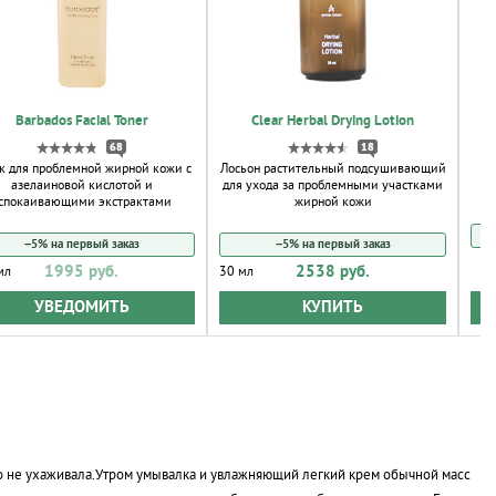
Barbados Facial Toner
Clear Herbal Drying Lotion
68
18
к для проблемной жирной кожи с
Лосьон растительный подсушивающий
азелаиновой кислотой и
для ухода за проблемными участками
спокаивающими экстрактами
жирной кожи
−5% на первый заказ
−5% на первый заказ
1995 руб.
2538 руб.
мл
30 мл
УВЕДОМИТЬ
КУПИТЬ
бо не ухаживала.Утром умывалка и увлажняющий легкий крем обычной масс