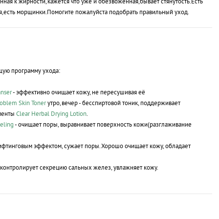
ная к жирности,кажется что уже и обезвоженная,бывает стянутость.Есть
я,есть морщинки.Помогите пожалуйста подобрать правильный уход.
ую программу ухода:
anser
- эффективно очищает кожу, не пересушивая её
roblem Skin Toner
утро,вечер - бесспиртовой тоник, поддерживает
ементы
Clear Herbal Drying Lotion
.
eling
- очищает поры, выравнивает поверхность кожи(разглаживание
ифтинговым эффектом, сужает поры.Хорошо очищает кожу, обладает
 контролирует секрецию сальных желез, увлажняет кожу.