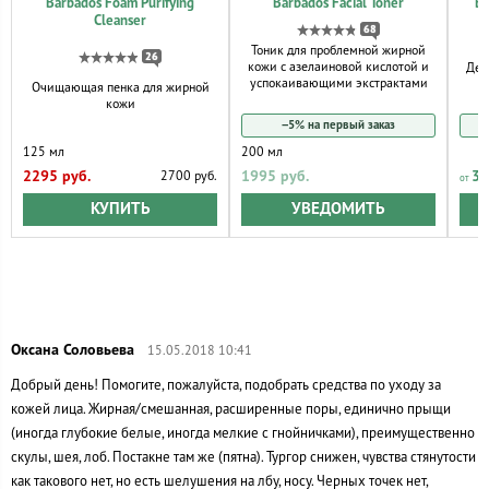
Barbados Foam Purifying
Barbados Facial Toner
Ba
Cleanser
68
Тоник для проблемной жирной
26
кожи с азелаиновой кислотой и
Дел
успокаивающими экстрактами
Очищающая пенка для жирной
кожи
−5% на первый заказ
125 мл
200 мл
2295 руб.
1995 руб.
34
2700 руб.
КУПИТЬ
УВЕДОМИТЬ
15.05.2018 10:41
Добрый день! Помогите, пожалуйста, подобрать средства по уходу за
кожей лица. Жирная/смешанная, расширенные поры, единично прыщи
(иногда глубокие белые, иногда мелкие с гнойничками), преимущественно
скулы, шея, лоб. Постакне там же (пятна). Тургор снижен, чувства стянутости
как такового нет, но есть шелушения на лбу, носу. Черных точек нет,