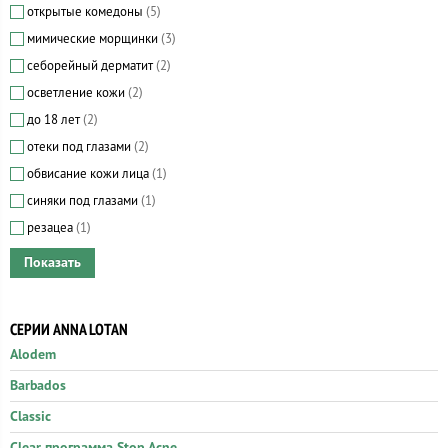
открытые комедоны
(5)
мимические морщинки
(3)
себорейный дерматит
(2)
осветление кожи
(2)
до 18 лет
(2)
отеки под глазами
(2)
обвисание кожи лица
(1)
синяки под глазами
(1)
резацеа
(1)
СЕРИИ ANNA LOTAN
Alodem
Barbados
Classic
Clear программа Stop Acne