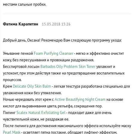
местами сальные пробки.
15.05.2018 15:26
Добрый день, Оксана! Рекомендую Вам следующую программу ухода:
Умывание пенкой
Foam Purifying Cleanser
- мягко и эффективно очистит
кожу, без пересушивания и провокации раздражения.
Бесспиртовой лосьон
Barbados Oily Problem Skin Toner
увлажнит и
успокоит, при этом действуя также на предотвращение воспалительных
процессов.
Крем
Delicate Oily Skin Balm
- легкая текстура разработана специально для
увлажнения кожи без утяжеления.
Ночью чередовать этот крем с
Active Beautifying Night Cream
на основе
кислот для выравнивания цвета, рельефа, сокращения пор.
Пилинг
Scalex Natural Exfoliating Gel
- подходит даже для очень
чувствительной кожи, не раздражая ее.
После пилинга для достижения максимального эффекта используйте маску
Pearl Mask
- осветляет пятна постакне, обладает лифтинг-эффектом,