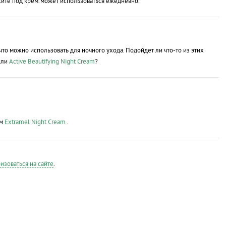
ите под крем.может использоваться ежедневно.
 что можно использовать для ночного ухода. Подойдет ли что-то из этих
ли
Active Beautifying Night Cream
?
ем
Extramel Night Cream
.
изоваться на сайте
.