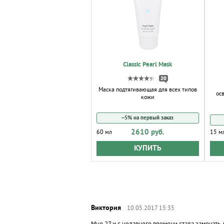
Classic Pearl Mask
20
Маска подтягивающая для всех типов
ос
кожи
−5% на первый заказ
2610 руб.
60 мл
15 м
КУПИТЬ
10.05.2017 15:35
Мне 27 и с недавнего времени стала замечать,