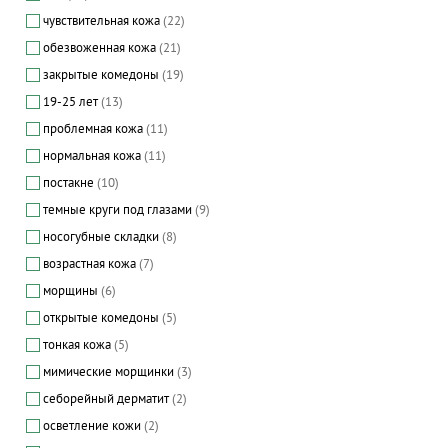
чувствительная кожа
(22)
обезвоженная кожа
(21)
закрытые комедоны
(19)
19-25 лет
(13)
проблемная кожа
(11)
нормальная кожа
(11)
постакне
(10)
темные круги под глазами
(9)
носогубные складки
(8)
возрастная кожа
(7)
морщины
(6)
открытые комедоны
(5)
тонкая кожа
(5)
мимические морщинки
(3)
себорейный дерматит
(2)
осветление кожи
(2)