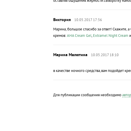
оставляя ощущения жирности.сыворотку нанос
10.05.2017 17:56
Марина, большое спасибо за ответ! Скажите, а
кремов:
AHA Cream Gel
,
Extramel Night Cream
и
10.05.2017 18:10
в качестве ночного средства,вам подойдет кр
Для публикации сообщения необходимо
автор