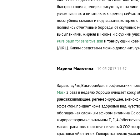
быстро сходили, теперь присутствуют на лице 
увлажняющих и питательных кремов, сейчас это
носогубных складок и под глазами, которые с
появились отчетливые борозды от скуловых ме
высыпаниями, жирная в Т-зоне и с сухими учас
Pure balm for sensitive skin
и тонирующий крем 
[/URL]. Каким средствами можно дополнить у
10.05.2017 15:52
Здравствуйте,Виктория!для профилактики поя
Mask
2 раза в неделю.Хорошо очищает кожу, о
ранозаживляющее, регенерирующее, антиокси
эффектом, придает коже здоровый вид, чувств
обогащенная сложным эфиром витамина С с ос
жирорастворимые витамины Е, F, A (обеспечи
масло гранатовых косточек и чистый СО2 экст
красноватый оттенок. Сыворотка нежно ухажив