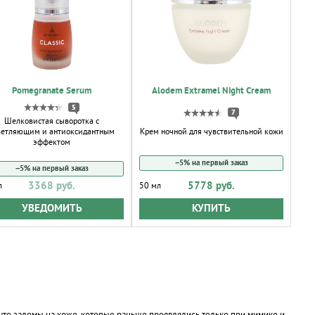
Pomegranate Serum
Alodem Extramel Night Cream
5
7
Шелковистая сыворотка с
ветляющим и антиоксидантным
Крем ночной для чувствительной кожи
эффектом
−5% на первый заказ
−5% на первый заказ
3368 руб.
5778 руб.
л
50 мл
УВЕДОМИТЬ
КУПИТЬ
 что заломы на коже, которые раньше проявлялись только при мимике и