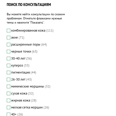
ПОИСК ПО КОНСУЛЬТАЦИЯМ
Вы можете найти консультации по схожим
проблемам. Отметьте флажками нужные
темы и нажмите "Показать":
комбинированная кожа
(111)
акне
(71)
расширенные поры
(64)
черные точки
(63)
30-40 лет
(56)
купероз
(55)
пигментация
(44)
26-30 лет
(43)
мимические морщины
(32)
сухая кожа
(32)
жирная кожа
(28)
мелкая сетка морщин
(26)
40+
(26)