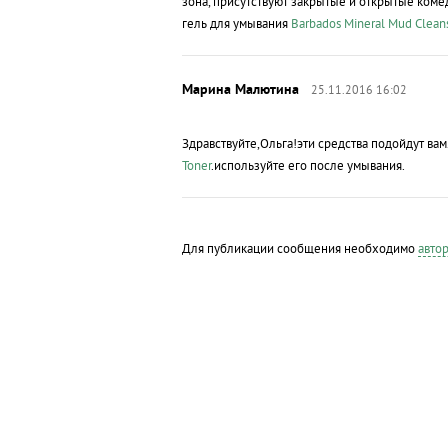
зона, присутствуют закрытые и открытые ком
гель для умывания
Barbados Mineral Mud Clean
25.11.2016 16:02
Здравствуйте,Ольга!эти средства подойдут ва
Toner
.используйте его после умывания.
Для публикации сообщения необходимо
автор