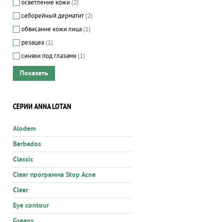
осветление кожи
(2)
себорейный дерматит
(2)
обвисание кожи лица
(1)
резацеа
(1)
синяки под глазами
(1)
СЕРИИ ANNA LOTAN
Alodem
Barbados
Classic
Clear программа Stop Acne
Clear
Eye contour
Greens