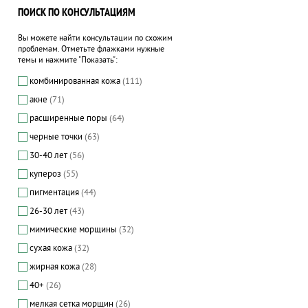
ПОИСК ПО КОНСУЛЬТАЦИЯМ
Вы можете найти консультации по схожим
проблемам. Отметьте флажками нужные
темы и нажмите "Показать":
комбинированная кожа
(111)
акне
(71)
расширенные поры
(64)
черные точки
(63)
30-40 лет
(56)
купероз
(55)
пигментация
(44)
26-30 лет
(43)
мимические морщины
(32)
сухая кожа
(32)
жирная кожа
(28)
40+
(26)
мелкая сетка морщин
(26)