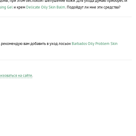
едоны, при этом беспокоит шелушение кожи. Для ухода думаю приобрести
sing Gel
и крем
Delicate Oily Skin Balm
. Подойдут ли мне эти средства?
м.рекомендую вам добавить в уход лосьон
Barbados Oily Problem Skin
изоваться на сайте
.