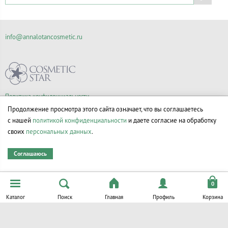
info@annalotancosmetic.ru
Политика конфиденциальности
Правила продажи товаров
Продолжение просмотра этого сайта означает, что вы соглашаетесь
Согласие на обработку персональных данных
с нашей
политикой конфиденциальности
и даете согласие на обработку
своих
персональных данных
.
Соглашаюсь
© Все права на товарные знаки принадлежат их законным владельцам.
Каталог
Поиск
Главная
Профиль
Корзина