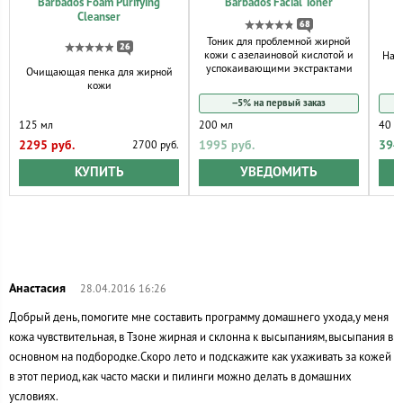
Barbados Foam Purifying
Barbados Facial Toner
B
Cleanser
68
Тоник для проблемной жирной
26
кожи с азелаиновой кислотой и
Нат
успокаивающими экстрактами
Очищающая пенка для жирной
кожи
−5% на первый заказ
125 мл
200 мл
40 м
2295 руб.
1995 руб.
394
2700 руб.
КУПИТЬ
УВЕДОМИТЬ
28.04.2016 16:26
Добрый день,помогите мне составить программу домашнего ухода,у меня
кожа чувствительная, в Тзоне жирная и склонна к высыпаниям,высыпания в
основном на подбородке.Скоро лето и подскажите как ухаживать за кожей
в этот период,как часто маски и пилинги можно делать в домашних
условиях.