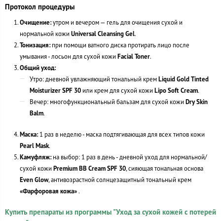
Протокол процедуры
Очищение:
утром и вечером — гель для очищения сухой и
нормальной кожи
Universal Cleansing Gel
.
Тонизация:
при помощи ватного диска протирать лицо после
умывания - лосьон для сухой кожи
Facial Toner
.
Общий уход:
Утро: дневной увлажняющий тональный крем
Liquid Gold Tinted
Moisturizer SPF 30
или крем для сухой кожи
Lipo Soft Cream
.
Вечер: многофункциональный бальзам для сухой кожи
Dry Skin
Balm
.
Маска:
1 раз в неделю - маска подтягивающая для всех типов кожи
Pearl Mask
.
Камуфляж:
на выбор: 1 раз в день - дневной уход для нормальной/
сухой кожи
Premium BB Cream SPF 30
, сияющая тональная основа
Even Glow
, антивозрастной солнцезащитный тональный крем
«Фарфоровая кожа»
.
Купить препараты из программы "Уход за сухой кожей с потерей