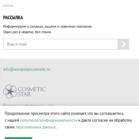
РАССЫЛКА
Информируем о скидках, акциях и новинках магазина.
Один раз в неделю, без спама.
info@annalotancosmetic.ru
Политика конфиденциальности
Правила продажи товаров
Продолжение просмотра этого сайта означает, что вы соглашаетесь
Согласие на обработку персональных данных
с нашей
политикой конфиденциальности
и даете согласие на обработку
своих
персональных данных
.