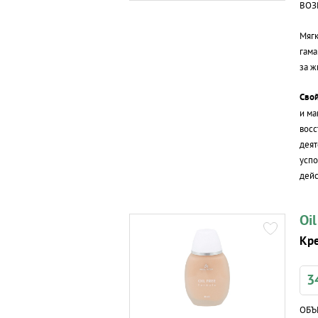
ВОЗ
Мягк
гама
за ж
Свой
и ма
восс
деят
усп
дейс
Oi
Кр
3
ОБЪ