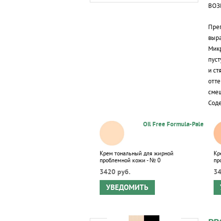
ВОЗ
Преп
выра
Микр
пуст
и ст
отте
смеш
Сод
Oil Free Formula-Pale
Крем тональный для жирной
Кр
проблемной кожи - № 0
пр
3420 руб.
34
УВЕДОМИТЬ