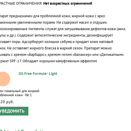
РАСТНЫЕ ОГРАНИЧЕНИЯ:
Нет возрастных ограничений
арат предназначен для проблемной кожи, жирной кожи с ярко
женными увеличенными порами. Не содержит масел и отдушек.
онизированные пигменты служат для затушевывания дефектов кожи (акнэ,
улы и др.). Содержит антисептические ингредиенты, дезинфицирует
ягивает поры. Адсорбирует излишки себума и придает коже матовый
нок. Не оставляет жирного блеска в жаркий сезон. Препарат можно
ивать с кремом «Барбадос»,
кремом-гелем
«Балансер» или «Деликатным».
ержит SPF-17. Обладает хорошим камуфляжным эффектом.
Oil Free Formula - Light
ем тональный для жирной
облемной кожи - № 1
20 руб.
УВЕДОМИТЬ