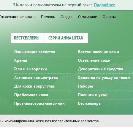
−5% новым пользователям на первый заказ.
Подробнее
Отслеживание заказа
Помощь
Скидки
О магазине
Отзывы
БЕСТСЕЛЛЕРЫ
СЕРИИ ANNA LOTAN
Очищающие средства
Восстановление кожи
Кремы
Осветление кожи
Гели и сыворотки
Декоративные средства
Активные концентраты
Средства по уходу за телом
Для кожи вокруг глаз
Наборы
Проблемная кожа
Пилинги и уход
Противовозрастные линии
Бестселлеры
 и комбинированная кожа, без воспалительных элементов