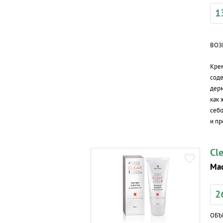
1
ВОЗ
Крем
соде
дерм
как 
себо
и пр
Cl
Мас
2
ОБЪ