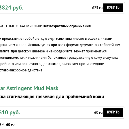
3824 руб.
КУПИТЬ
625 мл
РАСТНЫЕ ОГРАНИЧЕНИЯ:
Нет возрастных ограничений
 представляет собой легкую эмульсию типа «масло в воде» с низким
ржанием жиров. Используется при всех формах дерматитов. себорейном
атите, при детском диатезе и нейродермите. Может применяться
женщинами, так и мужчинами. Успокаивает раздраженную кожу в случаях
рейного или солнечного дерматитов, оказывает противозудное
отивомикробное действие.
ear Astringent Mud Mask
ка стягивающая грязевая для проблемной кожи
610 руб.
КУПИТЬ
60 мл
ЕМ:
60 мл