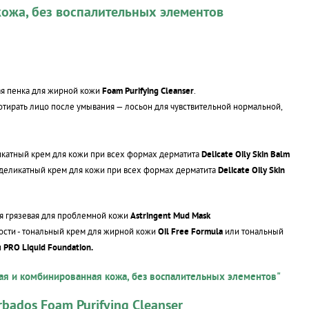
ожа, без воспалительных элементов
я пенка для жирной кожи
Foam Purifying Cleanser
.
тирать лицо после умывания — лосьон для чувствительной нормальной,
ликатный крем для кожи при всех формах дерматита
Delicate Oily Skin Balm
 деликатный крем для кожи при всех формах дерматита
Delicate Oily Skin
ая грязевая для проблемной кожи
Astringent Mud Mask
сти - тональный крем для жирной кожи
Oil Free Formula
или тональный
и
PRO Liquid Foundation.
ая и комбинированная кожа, без воспалительных элементов"
rbados Foam Purifying Cleanser