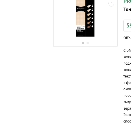
PR
То
5
ОБЪ
Стой
кожи
подх
кожи
текс
в фо
окк
поро
выде
вера
Экск
спос