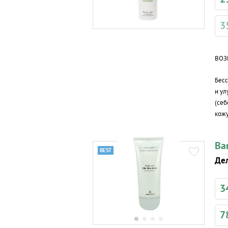
3
ВОЗ
Бес
и ул
(себ
кожу
Ba
Дел
3
7