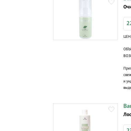
Оч
2
ЦЕН
ОБЪ
ВОЗ
Преп
свеж
и ун
выде
Ba
Лос
2