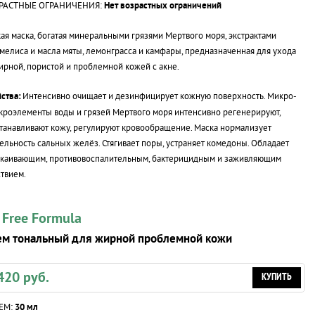
РАСТНЫЕ ОГРАНИЧЕНИЯ:
Нет возрастных ограничений
ая маска, богатая минеральными грязями Мертвого моря, экстрактами
мелиса и масла мяты, лемонграсса и камфары, предназначенная для ухода
ирной, пористой и проблемной кожей с акне.
ства:
Интенсивно очищает и дезинфицирует кожную поверхность. Микро-
кроэлементы воды и грязей Мертвого моря интенсивно регенерируют,
танавливают кожу, регулируют кровообращение. Маска нормализует
ельность сальных желёз. Стягивает поры, устраняет комедоны. Обладает
окаивающим, противовоспалительным, бактерицидным и заживляющим
твием.
l Free Formula
ем тональный для жирной проблемной кожи
420 руб.
КУПИТЬ
ЕМ:
30 мл