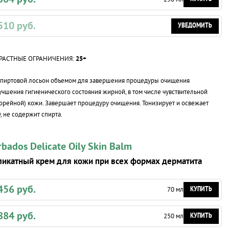
510 руб.
УВЕДОМИТЬ
РАСТНЫЕ ОГРАНИЧЕНИЯ:
25+
спиртовой лосьон объемом для завершения процедуры очищения
учшения гигиенического состояния жирной, в том числе чувствительной
орейной) кожи. Завершает процедуру очищения. Тонизирует и освежает
, не содержит спирта.
rbados Delicate Oily Skin Balm
икатный крем для кожи при всех формах дерматита
456 руб.
КУПИТЬ
70 мл
884 руб.
КУПИТЬ
250 мл