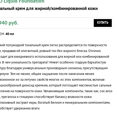
O Liquid Foundation
нальный крем для жирной/комбинированной кожи
940 руб.
КУПИТЬ
ЕМ:
40 мл
кий полужидкий тональный крем легко распределяется по поверхности
, придавая ей элегантный, ровный тон без жирного блеска. Отлично
одит для ежедневного использования для жирной или комбинированной
. В чем уникальность препарата? Имеет особенно гладкую бархатистую
туру благодаря универсальным производным силикона, присутствующим
рмуле. Тем не менее, общее ощущение после нанесения менее
люзионное
из-за
летучих свойств многих из этих компонентов, включая
шкообразный диоксид кремния, который поглощает маслянистые сальные
ления на поверхности кожи. Увлажняющие компоненты, такие как; сок алоэ
, трегалоза и глицерин способствуют балансу влажности кожи.
люзивный экстракт икры, богатый белком и минеральными компонентами,
обствует удержанию влаги.