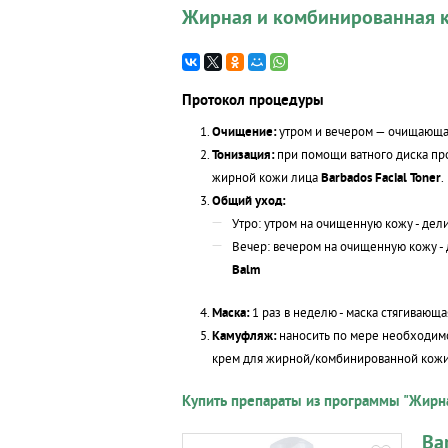
Жирная и комбинированная к
Протокол процедуры
Очищение:
утром и вечером — очищающа
Тонизация:
при помощи ватного диска про
жирной кожи лица
Barbados Facial Toner
.
Общий уход:
Утро: утром на очищенную кожу - де
Вечер: вечером на очищенную кожу -
Balm
Маска:
1 раз в неделю - маска стягивающ
Камуфляж:
наносить по мере необходимо
крем для жирной/комбинированной кож
Купить препараты из программы "Жирн
Ba