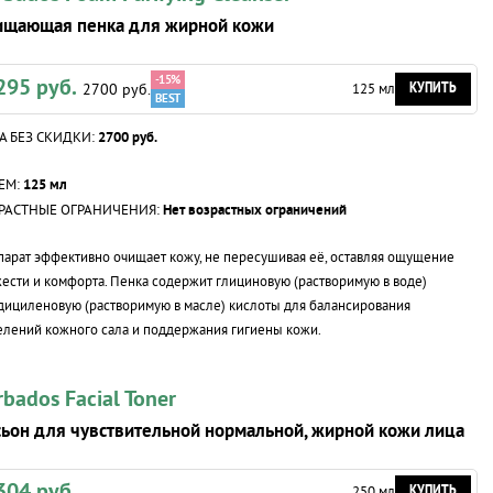
ищающая пенка для жирной кожи
-15%
295 руб.
КУПИТЬ
2700 руб.
125 мл
А БЕЗ СКИДКИ:
2700 руб.
ЕМ:
125 мл
РАСТНЫЕ ОГРАНИЧЕНИЯ:
Нет возрастных ограничений
арат эффективно очищает кожу, не пересушивая её, оставляя ощущение
ести и комфорта. Пенка содержит глициновую (растворимую в воде)
дициленовую (растворимую в масле) кислоты для балансирования
лений кожного сала и поддержания гигиены кожи.
rbados Facial Toner
ьон для чувствительной нормальной, жирной кожи лица
304 руб.
КУПИТЬ
250 мл