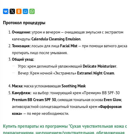
Протокол процедуры
Очищение:
утром и вечером — очищающая эмульсия с экстрактом
календулы
Calendula Cleansing Emulsion
.
Тонизация:
лосьон для лица
Facial Mist
— при помощи ватного диска
протирать лицо после умывания.
Общий уход:
Утро: крем деликатный увлажняющий
Delicate Moisturizer
.
Вечер: Крем ночной «Экстрамель»
Extramel Night Cream
.
Маска:
маска успокаивающая
Soothing Mask
Камуфляж:
на выбор: тонирующий крем «Премиум» ВВ SPF-30
Premium BB Cream SPF 30
, сияющая тональная основа
Even Glow
,
антивозрастной солнцезащитный тональный крем
«Фарфоровая
кожа»
— по мере необходимости.
Купить препараты из программы "Сухая чувствительная кожа с
покраснениями, шелушением/чувствительная, обезвоженная