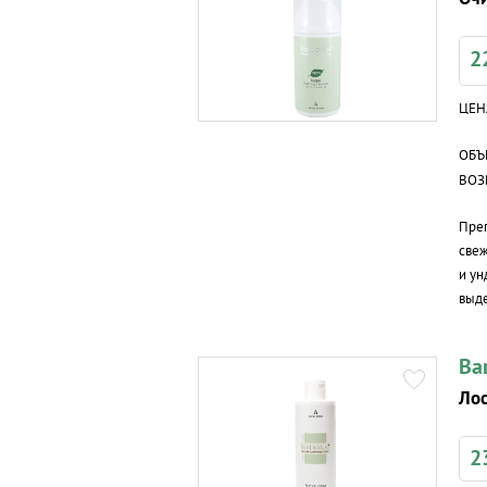
2
ЦЕН
ОБЪ
ВОЗ
Преп
свеж
и ун
выде
Ba
Лос
2