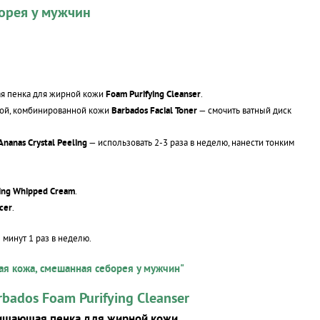
орея у мужчин
я пенка для жирной кожи
Foam Purifying Cleanser
.
ной, комбинированной кожи
Barbados Facial Toner
— смочить ватный диск
Ananas Crystal Peeling
— использовать 2-3 раза в неделю, нанести тонким
ing Whipped Cream
.
cer
.
 минут 1 раз в неделю.
я кожа, смешанная себорея у мужчин"
rbados Foam Purifying Cleanser
ищающая пенка для жирной кожи