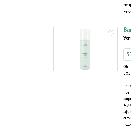
экст
не о
Ba
Усп
3
ОБЪ
ВОЗ
Лег
преп
жирн
Т-уч
эффе
анти
подх