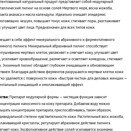
тентованный натуральный продукт представляет собой модулярный
таллический пилинг на основе солей Мертвого моря, воска жожоба,
ракта ананаса и масла календулы. Идеально очищает эпидермис
роговевших чешуек, повышает тонус кожи, стягивает поры, разглаживает
, улучшает цвет лица. Предназначен для всех типов кожи.
ещает в себе эффект минерального абразивного и ферментативного
имного) пилинга. Минеральный абразивный пилинг способствует
лушиванию мертвых клеток, увлажняет и смягчает кожу, улучшает цвет
, усиливает кровообращение, размягчает и осветляет комедоны, стягивает
ы. Энзимный пилинг обладает глубоким очищающим и обновляющим
твием. Благодаря действию ферментов разрушаются мертвые клетки кожи
гко удаляются с поверхности кожи. «Быстрая чистка» для деловых женщин —
ентальный очищающий и омолаживающий эффект.
ства:
Препарат модулярной формы — чистящая функция зависит
онцентрации наносимого на кожу препарата. Добавляя воду можно
ьшать концентрацию препарата, приспосабливаясь, таким образом,
дивидуальной степени чувствительности кожи. Растительный воск жожоба,
лакивающий кристаллы, регулирует абразивное действие пилинга
ягчает кожу. Эксфолиативное действие солей усиливается энзимами