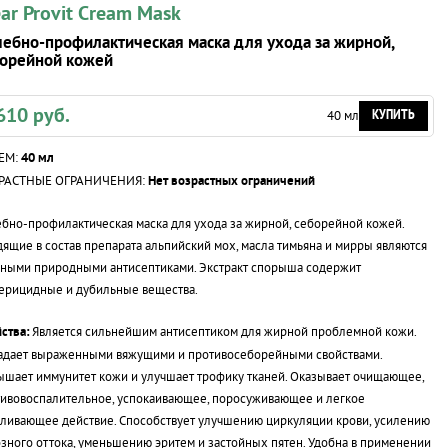
ear Provit Cream Mask
ебно-профилактическая маска для ухода за жирной,
борейной кожей
610 руб.
КУПИТЬ
40 мл
ЕМ:
40 мл
РАСТНЫЕ ОГРАНИЧЕНИЯ:
Нет возрастных ограничений
бно-профилактическая маска для ухода за жирной, себорейной кожей.
ящие в состав препарата альпийский мох, масла тимьяна и мирры являются
ными природными антисептиками. Экстракт спорыша содержит
ерицидные и дубильные вещества.
ства:
Является сильнейшим антисептиком для жирной проблемной кожи.
адает выраженными вяжущими и противосеборейными свойствами.
шает иммунитет кожи и улучшает трофику тканей. Оказывает очищающее,
ивовоспалительное, успокаивающее, поросуживающее и легкое
ливающее действие. Способствует улучшению циркуляции крови, усилению
зного оттока, уменьшению эритем и застойных пятен. Удобна в применении