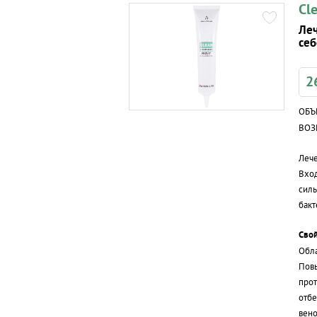
Cl
Леч
се
2
ОБЪ
ВОЗ
Лече
Вход
силь
бакт
Свой
Обл
Повы
прот
отбе
вено