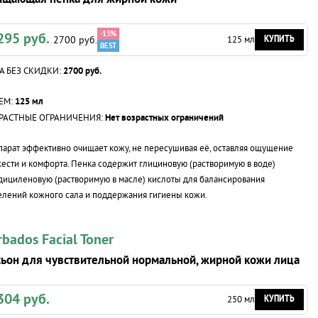
-15%
295 руб.
КУПИТЬ
2700 руб.
125 мл
А БЕЗ СКИДКИ:
2700 руб.
ЕМ:
125 мл
РАСТНЫЕ ОГРАНИЧЕНИЯ:
Нет возрастных ограничений
арат эффективно очищает кожу, не пересушивая её, оставляя ощущение
ести и комфорта. Пенка содержит глициновую (растворимую в воде)
дициленовую (растворимую в масле) кислоты для балансирования
лений кожного сала и поддержания гигиены кожи.
rbados Facial Toner
ьон для чувствительной нормальной, жирной кожи лица
304 руб.
КУПИТЬ
250 мл