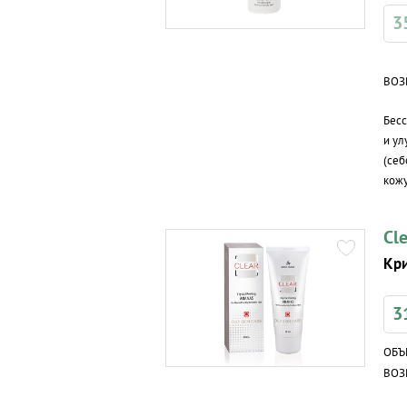
3
ВОЗ
Бес
и ул
(себ
кожу
Cle
Кри
3
ОБЪ
ВОЗ