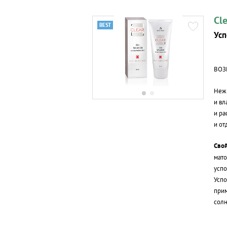
Cl
Усп
ВОЗ
Нежн
и вл
и ра
и от
Свой
мато
успо
Успо
прим
солн