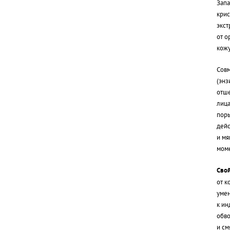
Запа
крис
экст
от о
кожу
Совм
(энз
отше
лица
пор
дейс
и мя
мом
Свой
от к
умен
к ин
обво
и см