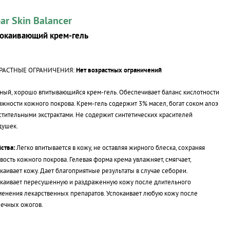
ear Skin Balancer
окаивающий крем-гель
РАСТНЫЕ ОГРАНИЧЕНИЯ:
Нет возрастных ограничений
ый, хорошо впитывающийся крем-гель. Обеспечивает баланс кислотности
ажности кожного покрова.
Крем-гель
содержит 3% масел, богат соком алоэ
стительными экстрактами. Не содержит синтетических красителей
душек.
ства:
Легко впитывается в кожу, не оставляя жирного блеска, сохраняя
вость кожного покрова. Гелевая форма крема увлажняет, смягчает,
каивает кожу. Дает благоприятные результаты в случае себореи.
каивает пересушенную и раздраженную кожу после длительного
енения лекарственных препаратов. Успокаивает любую кожу после
ечных ожогов.