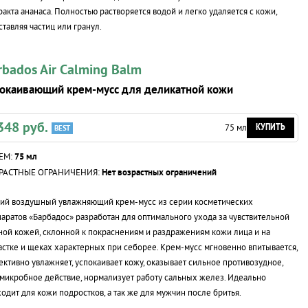
ракта ананаса. Полностью растворяется водой и легко удаляется с кожи,
ставляя частиц или гранул.
rbados Air Calming Balm
окаивающий крем-мусс для деликатной кожи
348 руб.
КУПИТЬ
75 мл
ЕМ:
75 мл
РАСТНЫЕ ОГРАНИЧЕНИЯ:
Нет возрастных ограничений
кий воздушный увлажняющий
крем-мусс
из серии косметических
аратов «Барбадос» разработан для оптимального ухода за чувствительной
ой кожей, склонной к покраснениям и раздражениям кожи лица и на
астке
и щеках характерных при себорее.
Крем-мусс
мгновенно впитывается,
ктивно увлажняет, успокаивает кожу, оказывает сильное противозудное,
микробное действие, нормализует работу сальных желез. Идеально
одит для кожи подростков, а так же для мужчин после бритья.