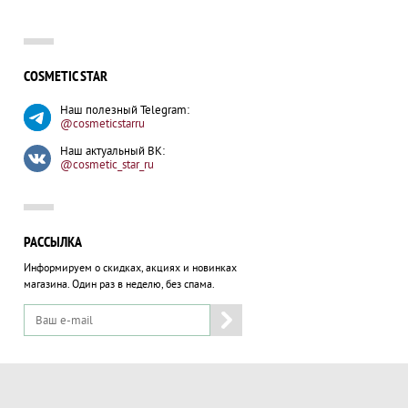
Liquimud Dead Sea Body Mask
675 гр
COSMETIC STAR
Грязевая маска для тела
Наш полезный Telegram:
5292 руб.
гр
@cosmeticstarru
УВЕДОМИТЬ
Наш актуальный ВК:
@cosmetic_star_ru
РАССЫЛКА
Информируем о скидках, акциях и новинках
магазина.
Один раз в неделю, без спама.