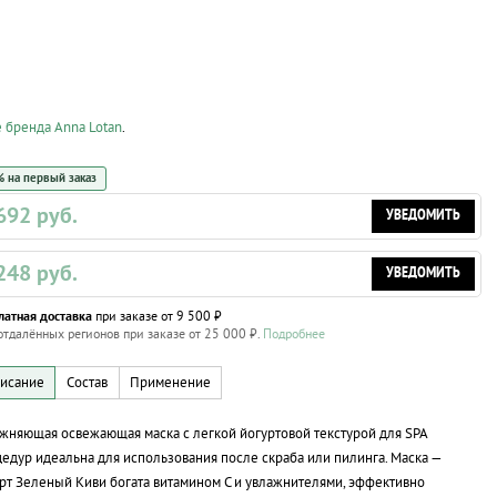
е бренда Anna Lotan
.
 на первый заказ
692 руб.
УВЕДОМИТЬ
248 руб.
УВЕДОМИТЬ
латная доставка
при заказе от 9 500 ₽
отдалённых регионов при заказе от 25 000 ₽.
Подробнее
жняющая освежающая маска с легкой йогуртовой текстурой для SPA
едур идеальна для использования после скраба или пилинга. Маска —
рт Зеленый Киви богата витамином С и увлажнителями, эффективно