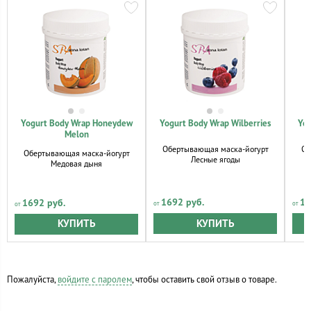
Yogurt Body Wrap Honeydew
Yogurt Body Wrap Wilberries
Yog
Melon
Обертывающая маска-йогурт
Об
Обертывающая маска-йогурт
Лесные ягоды
Медовая дыня
1692 руб.
16
1692 руб.
КУПИТЬ
КУПИТЬ
Пожалуйста,
войдите с паролем
, чтобы оставить свой отзыв о товаре.