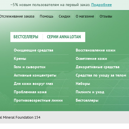
−5% новым пользователям на первый заказ.
Подробнее
Отслеживание заказа
Помощь
Скидки
О магазине
Отзывы
БЕСТСЕЛЛЕРЫ
СЕРИИ ANNA LOTAN
Очищающие средства
Восстановление кожи
Кремы
Осветление кожи
Гели и сыворотки
Декоративные средства
Активные концентраты
Средства по уходу за телом
Для кожи вокруг глаз
Наборы
Проблемная кожа
Пилинги и уход
Противовозрастные линии
Бестселлеры
al Mineral Foundation 154