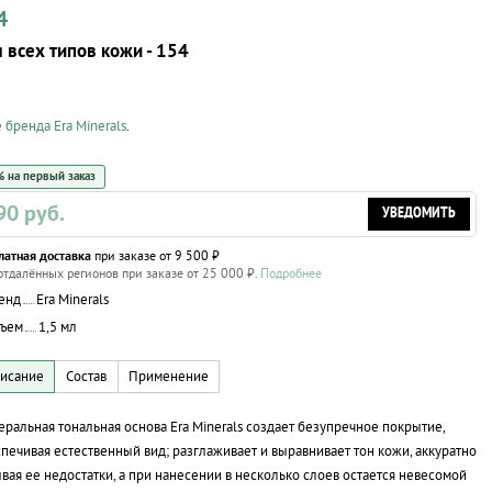
4
 всех типов кожи - 154
 бренда Era Minerals
.
 на первый заказ
90 руб.
УВЕДОМИТЬ
латная доставка
при заказе от 9 500 ₽
отдалённых регионов при заказе от 25 000 ₽.
Подробнее
енд
Era Minerals
ъем
1,5 мл
ральная тональная основа Era Minerals создает безупречное покрытие,
печивая естественный вид; разглаживает и выравнивает тон кожи, аккуратно
вая ее недостатки, а при нанесении в несколько слоев остается невесомой