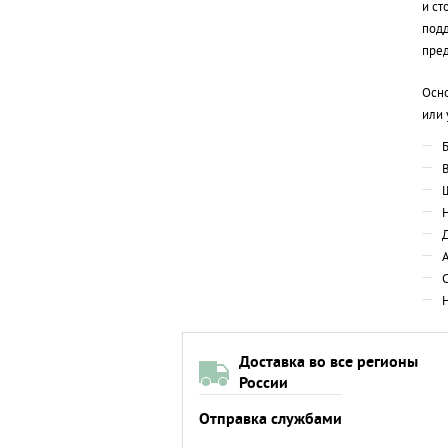
и ст
подд
пред
Осно
или 
Б
Доставка во все регионы
России
Отправка службами