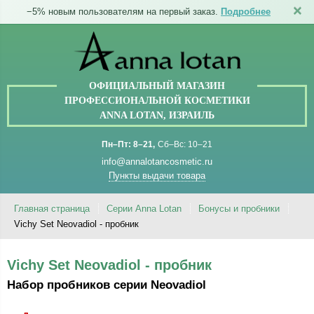
ПРОФЕССИОНАЛЬНОЙ КОСМЕТИКИ
−5% новым пользователям на первый заказ.
Подробнее
ANNA LOTAN, ИЗРАИЛЬ
Пн–Пт: 8–21
Сб–Вс: 10–21
info@annalotancosmetic.ru
Пункты выдачи товара
Главная страница
Серии Anna Lotan
Бонусы и пробники
Vichy Set Neovadiol - пробник
Vichy Set Neovadiol - пробник
Набор пробников серии Neovadiol
Данного товара нет в наличии.
Товары в наличии можно найти
на странице бренда Бонусы и
подарки
.