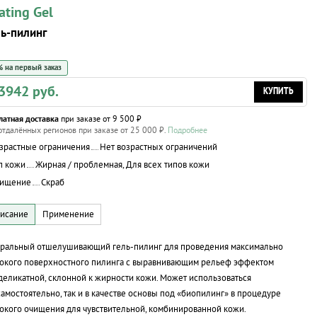
ating Gel
ь-пилинг
 на первый заказ
3942 руб.
КУПИТЬ
латная доставка
при заказе от 9 500 ₽
отдалённых регионов при заказе от 25 000 ₽.
Подробнее
зрастные ограничения
Нет возрастных ограничений
п кожи
Жирная / проблемная, Для всех типов кожи
ищение
Скраб
уральный отшелушивающий
гель-пилинг
для проведения максимально
окого поверхностного пилинга с выравнивающим рельеф эффектом
деликатной, склонной к жирности кожи. Может использоваться
самостоятельно, так и в качестве основы под «биопилинг» в процедуре
окого очищения для чувствительной, комбинированной кожи.