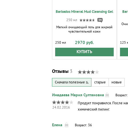
Barbados Mineral Mud Cleansing Gel
Bar
250 мл
34
Очи
Мягкий очищающий гель для жирной
чувствительной кожи
2970 руб.
250 мл
125 
КУПИТЬ
Отзывы
3
Сначала полезные
старые
новые
Возраст:
Продукт понравился. После на
24.02.2016
химический пилинг.
Возраст: 36