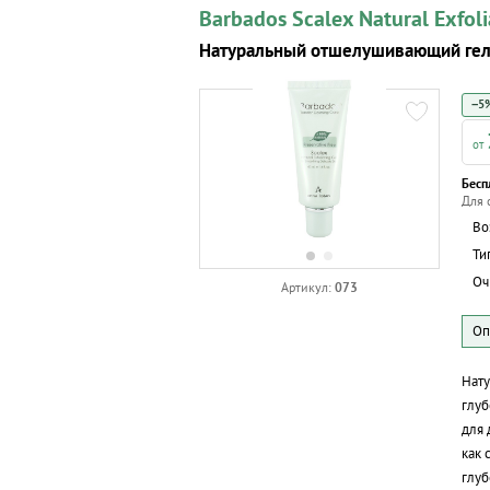
Barbados Scalex Natural Exfoli
Натуральный отшелушивающий гел
−5%
Бесп
Для 
Во
Ти
Оч
073
Артикул:
Нат
глуб
для 
как 
глуб