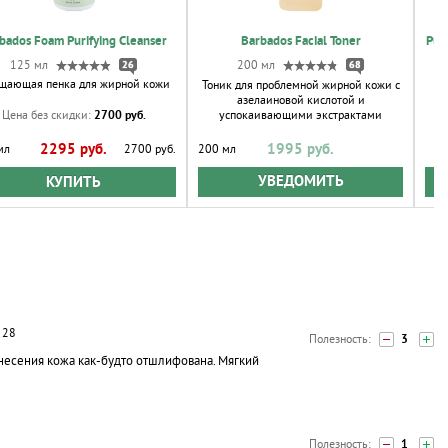
bados Foam Purifying Cleanser
Barbados Facial Toner
Pur
125 мл
26
200 мл
68
щающая пенка для жирной кожи
Тоник для проблемной жирной кожи с
Н
азелаиновой кислотой и
2700 руб.
успокаивающими экстрактами
Цена без скидки:
1995 руб.
2295 руб.
200 мл
мл
2700 руб.
УВЕДОМИТЬ
КУПИТЬ
 28
3
несения кожа как-будто отшлифована. Мягкий
1