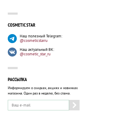
e Soothing Aloe Vera Natural Gel
New Age Control Exfoliating
Cl
Freshener
24
COSMETIC STAR
200 мл
12
атуральный гель для всех типов
Отшелушивающий освежающий
кожи
лосьон для всех типов кожи
Наш полезный Telegram:
@cosmeticstarru
3204 руб.
3384 руб.
200 мл
10
Наш актуальный ВК:
КУПИТЬ
КУПИТЬ
@cosmetic_star_ru
РАССЫЛКА
Информируем о скидках, акциях и новинках
магазина.
Один раз в неделю, без спама.