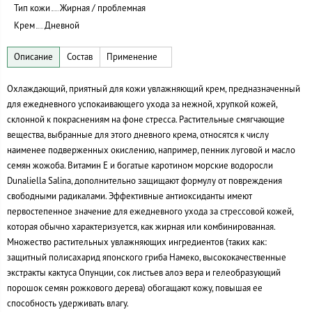
Тип кожи
Жирная / проблемная
Крем
Дневной
Охлаждающий, приятный для кожи увлажняющий крем, предназначенный
для ежедневного успокаивающего ухода за нежной, хрупкой кожей,
склонной к покраснениям на фоне стресса. Растительные смягчающие
вещества, выбранные для этого дневного крема, относятся к числу
наименее подверженных окислению, например, пенник луговой и масло
семян жожоба. Витамин Е и богатые каротином морские водоросли
Dunaliella Salina, дополнительно защищают формулу от повреждения
свободными радикалами. Эффективные антиоксиданты имеют
первостепенное значение для ежедневного ухода за стрессовой кожей,
которая обычно характеризуется, как жирная или комбинированная.
Множество растительных увлажняющих ингредиентов (таких как:
защитный полисахарид японского гриба Намеко, высококачественные
экстракты кактуса Опунции, сок листьев алоэ вера и гелеобразующий
порошок семян рожкового дерева) обогащают кожу, повышая ее
способность удерживать влагу.