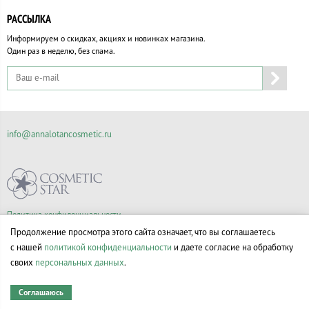
РАССЫЛКА
Информируем о скидках, акциях и новинках магазина.
Один раз в неделю, без спама.
info@annalotancosmetic.ru
Политика конфиденциальности
Правила продажи товаров
Продолжение просмотра этого сайта означает, что вы соглашаетесь
Согласие на обработку персональных данных
с нашей
политикой конфиденциальности
и даете согласие на обработку
своих
персональных данных
.
Соглашаюсь
© Все права на товарные знаки принадлежат их законным владельцам.