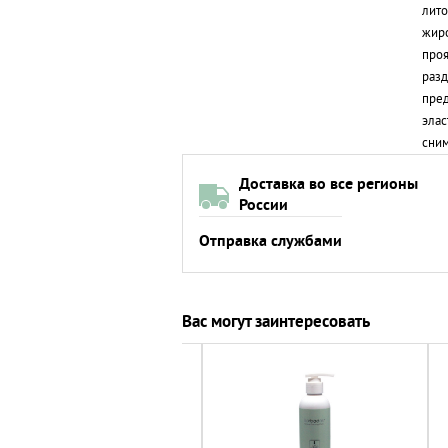
лито
жиро
проя
разд
пред
элас
сним
Доставка во все регионы
России
Отправка службами
Вас могут заинтересовать