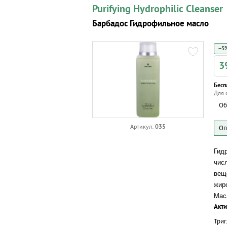
Purifying Hydrophilic Cleanser
Барбадос Гидрофильное масло
−5%
3
Бесп
Для 
Об
035
Артикул:
Гид
чис
вещ
жир
Мас
Акт
Триг