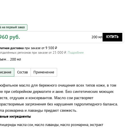
 на первый заказ
960 руб.
КУПИТЬ
200 мл
латная доставка
при заказе от 9 500 ₽
отдалённых регионов при заказе от 25 000 ₽.
Подробнее
ъем
200 мл
рофильное масло для бережного очищения всех типов кожи, в том
ле при себорейном дерматите и акне. Без синтетических моющих
еств, отдушек и консервантов. Масло сои растворяет
орастворимые загрязнения без нарушения гидролипидного баланса.
ла розмарина и лаванды придают свежесть.
ивные ингредиенты
лицериды масла сои, масло лаванды, масло розмарина, экстракт