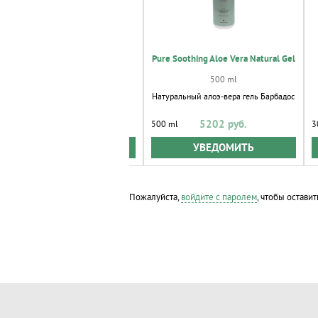
Greens Natural Peeling
Pure Soothing Aloe Vera Natural Gel
150 мл
3
500 ml
Натуральный пилинг для глубокого
Натуральный алоэ-вера гель Барбадос
очищения кожи всех типов
4518 руб.
5202 руб.
0 мл
500 ml
3
КУПИТЬ
УВЕДОМИТЬ
Пожалуйста,
войдите с паролем
, чтобы оставит