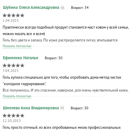
Возраст: 34
1.04.2015
Практически всегда подобный продукт становится маст хэвом у всей семьи,
можно мазать все и всем)
Гель без цвета и запаха. По коже распределяется легко, впитывается
Показать полностью
быстро. После чистки и пилинга отлично успокаивает кожу.
Его можно использовать как средство для подготовки к пилингу. Стоит
Возраст: 30
только нанести толстым слоем, под пленку, минут на 20-30 (черные точки
разбухнут). А потом воспользоваться скрабом (ну, например,
Био-
7.04.2015
минеральным
) - или пилингом (
Ананасовым кристальным
)
Гель купила специально для того, чтобы опробовать дома метод чистки
Зимой этот гель можно использовать как основу под крем, для больше
"холодное гидрирование".
защиты от морозов и увлажнения.
Все получилось. И это спасение, наверное, для очень чувствительной кожи,
Показать полностью
к которой нельзя применить даже самые щадящие пилинги.
Сложного в процедуре ничего нет — нанести гель на лицо средним слоем,
Возраст: 30
сверху — пленку пищевую (делается элементарно, если вы видели хотя бы
раз в жизни тканевую маску). Держится обычно 20-45 минут. Остатки
12.10.2015
снимаются салфеткой.
Гель просто отлчный. из всех опробованных мною профессиональных