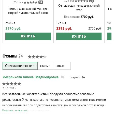
125 мл
26
250 мл
34
Очищающая пенка для жирной
Мягкий очищающий гель для
Нат
кожи
жирной чувствительной кожи
2700 руб.
Без скидки:
250 мл
40 м
125 мл
2970 руб.
394
2295 руб.
2700 руб.
КУПИТЬ
КУПИТЬ
Отзывы
24
Сначала полезные
старые
новые
Возраст: 36
2.03.2015
Все заявленные характеристики продукта полностью совпали с
реальностью. У меня жирная, но чувствительная кожа, и этот гель можно
использовать как при подготовке к чистке, так и после - он потрясающе
Показать полностью
снимает раздражение и красноту.