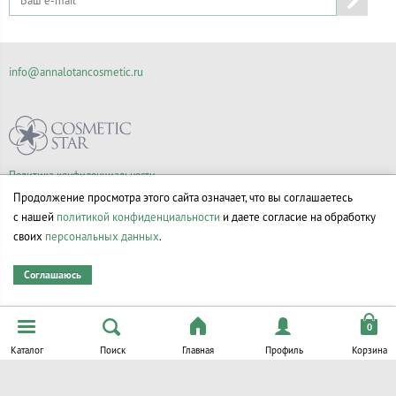
info@annalotancosmetic.ru
Политика конфиденциальности
Правила продажи товаров
Продолжение просмотра этого сайта означает, что вы соглашаетесь
Согласие на обработку персональных данных
с нашей
политикой конфиденциальности
и даете согласие на обработку
своих
персональных данных
.
Соглашаюсь
© Все права на товарные знаки принадлежат их законным владельцам.
Каталог
Поиск
Главная
Профиль
Корзина