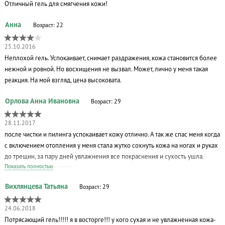
Отличный гель для смягчения кожи!
Возраст: 22
25.10.2016
Неплохой гель. Успокаивает, снимает раздражения, кожа становится более
нежной и ровной. Но восхищения не вызвал. Может, лично у меня такая
реакция. На мой взгляд, цена высоковата.
Возраст: 29
28.11.2017
после чистки и пилинга успокаивает кожу отлично. А так же спас меня когда
с включением отопления у меня стала жутко сохнуть кожа на ногах и руках
до трещин, за пару дней увлажнения все покраснения и сухость ушла.
Показать полностью
Возьму с собой на море.
Возраст: 29
24.06.2018
Потрясающий гель!!!!! я в восторге!!! у кого сухая и не увлажненная кожа-