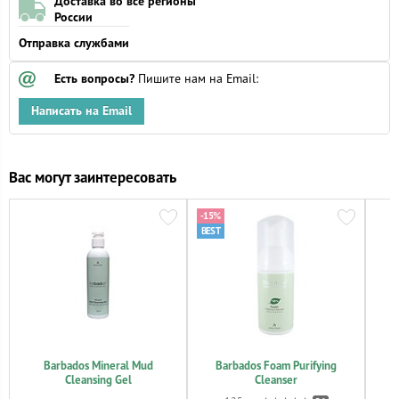
Доставка во все регионы
России
Отправка службами
Есть вопросы?
Пишите нам на Email:
Написать на Email
Вас могут заинтересовать
-15%
Barbados Mineral Mud
Barbados Foam Purifying
B
Cleansing Gel
Cleanser