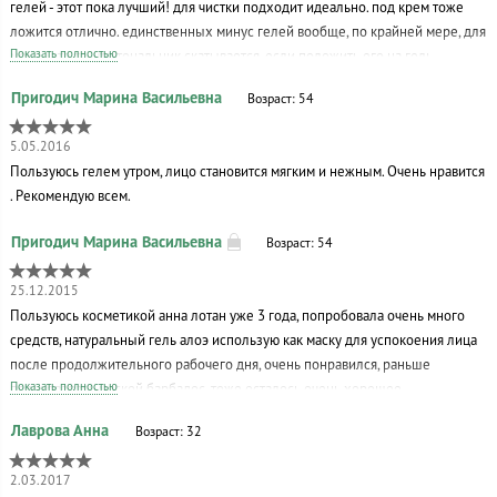
гелей - этот пока лучший! для чистки подходит идеально. под крем тоже
Для жирной кожи советуют процедуру раз в 7-10 дней, для
ложится отлично. единственных минус гелей вообще, по крайней мере, для
комбинированной - 10-14 дней, для гиперчувствительной и тонкой - 14-20
Показать полностью
меня - это то, что тональник скатывается, если положить его на гель.
дней.
Увлажнение дает очень хорошее, если положить его под маску - усилит ее
Возраст: 54
действие.
Я использовала пилинг после этой процедуры и единичные разбухшие не
удаленные в процессе процедуры комедоны, удаляла механически (но
5.05.2016
происходит это легко, безболезненно и без воспалений на следующий
Пользуюсь гелем утром, лицо становится мягким и нежным. Очень нравится
день). Судя по отзывам в интернете, такое бывает в большинстве случаев.
. Рекомендую всем.
Возраст: 54
25.12.2015
Пользуюсь косметикой анна лотан уже 3 года, попробовала очень много
средств, натуральный гель алоэ использую как маску для успокоения лица
после продолжительного рабочего дня, очень понравился, раньше
Показать полностью
пользовалась маской барбадос, тоже осталось очень хорошее
впечатление. Рекомендую всем женщинам, которые хотят оставаться
Возраст: 32
молодыми в любом возрасте.
2.03.2017