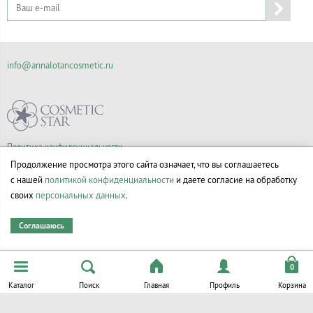
info@annalotancosmetic.ru
Политика конфиденциальности
Правила продажи товаров
Продолжение просмотра этого сайта означает, что вы соглашаетесь
Согласие на обработку персональных данных
с нашей
политикой конфиденциальности
и даете согласие на обработку
своих
персональных данных
.
Соглашаюсь
© Все права на товарные знаки принадлежат их законным владельцам.
Каталог
Поиск
Главная
Профиль
Корзина