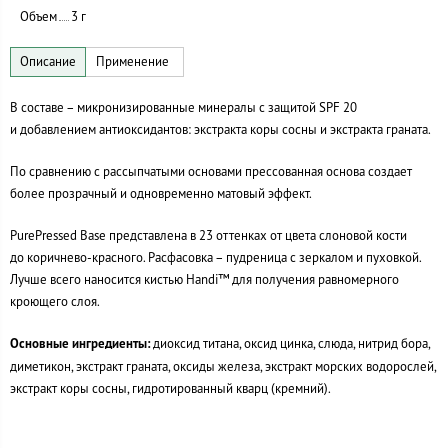
Объем
3 г
В составе – микронизированные минералы с защитой SPF 20
и добавлением антиоксидантов: экстракта коры сосны и экстракта граната.
По сравнению с рассыпчатыми основами прессованная основа создает
более прозрачный и одновременно матовый эффект.
PurePressed Base представлена в 23 оттенках от цвета слоновой кости
до коричнево-красного. Расфасовка – пудреница с зеркалом и пуховкой.
Лучше всего наносится кистью Handi™ для получения равномерного
кроющего слоя.
Основные ингредиенты:
диоксид титана, оксид цинка, слюда, нитрид бора,
диметикон, экстракт граната, оксиды железа, экстракт морских водорослей,
экстракт коры сосны, гидротированный кварц (кремний).