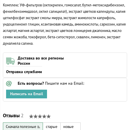
Комплекс УФ-фильтров (октокрилен, гомосалат, бутил-метоксидибензоил,
фенилбензимидазол, октил салицилат), экстракт цветков календулы, калия
цетилфосфат экстракт смолы мирра, экстракт жимолости каприфоль,
ундоцелиноил глицин, ксантановая камедь, аминокислоты, саркозин, калия
аспартат, магния аспартат, экстракт цветков лоницерия джапоника, масло
семян жожоба, токоферол, бета-ситостерол, сквален, лимонен, экстракт
дуналиела салина.
Доставка во все регионы
России
Отправка службами
Есть вопросы?
Пишите нам на Email:
Написать на Email
Отзывы
2
Сначала полезные
старые
новые