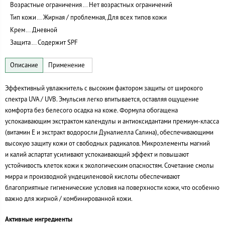
Возрастные ограничения
Нет возрастных ограничений
Тип кожи
Жирная / проблемная, Для всех типов кожи
Крем
Дневной
Защита
Содержит SPF
Эффективный увлажнитель с высоким фактором защиты от широкого
спектра UVA / UVB. Эмульсия легко впитывается, оставляя ощущение
комфорта без белесого осадка на коже. Формула обогащена
успокаивающим экстрактом календулы и антиоксидантами
премиум-класса
(витамин Е и экстракт водоросли Дуналиелла Салина), обеспечивающими
высокую защиту кожи от свободных радикалов. Микроэлементы магний
и калий аспартат усиливают успокаивающий эффект и повышают
устойчивость клеток кожи к экологическим опасностям. Сочетание смолы
мирра и производной ундециленовой кислоты обеспечивают
благоприятные гигиенические условия на поверхности кожи, что особенно
важно для жирной / комбинированной кожи.
Активные ингредиенты