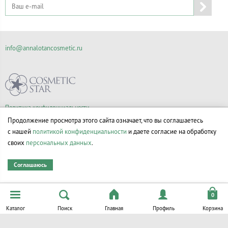
info@annalotancosmetic.ru
Политика конфиденциальности
Правила продажи товаров
Продолжение просмотра этого сайта означает, что вы соглашаетесь
Согласие на обработку персональных данных
с нашей
политикой конфиденциальности
и даете согласие на обработку
своих
персональных данных
.
Соглашаюсь
© Все права на товарные знаки принадлежат их законным владельцам.
Каталог
Поиск
Главная
Профиль
Корзина