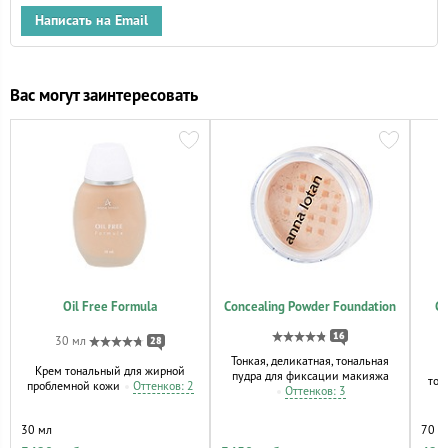
Написать на Email
Вас могут заинтересовать
Oil Free Formula
Concealing Powder Foundation
Gr
16
30 мл
28
Тонкая, деликатная, тональная
Крем тональный для жирной
пудра для фиксации макияжа
тон
проблемной кожи
Оттенков: 2
Оттенков: 3
30 мл
70 м