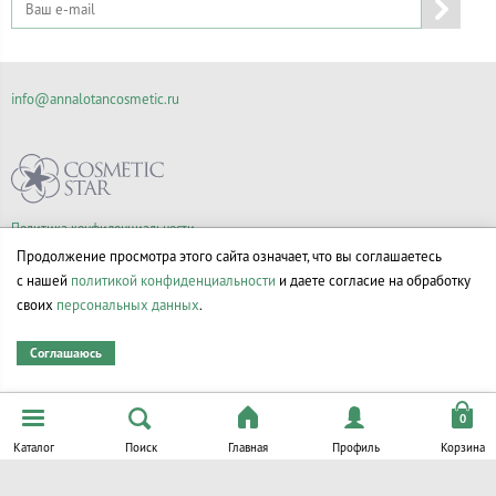
info@annalotancosmetic.ru
Политика конфиденциальности
Правила продажи товаров
Продолжение просмотра этого сайта означает, что вы соглашаетесь
Согласие на обработку персональных данных
с нашей
политикой конфиденциальности
и даете согласие на обработку
своих
персональных данных
.
Соглашаюсь
© Все права на товарные знаки принадлежат их законным владельцам.
Каталог
Поиск
Главная
Профиль
Корзина