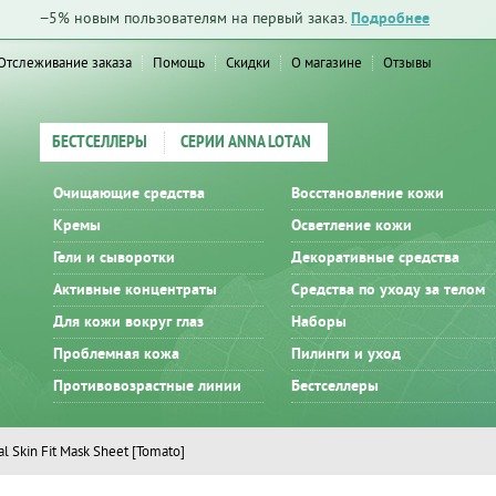
−5% новым пользователям на первый заказ.
Подробнее
Отслеживание заказа
Помощь
Скидки
О магазине
Отзывы
БЕСТСЕЛЛЕРЫ
СЕРИИ ANNA LOTAN
Очищающие средства
Восстановление кожи
Кремы
Осветление кожи
Гели и сыворотки
Декоративные средства
Активные концентраты
Средства по уходу за телом
Для кожи вокруг глаз
Наборы
Проблемная кожа
Пилинги и уход
Противовозрастные линии
Бестселлеры
al Skin Fit Mask Sheet [Tomato]