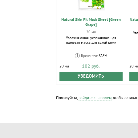
Natural Skin Fit Mask Sheet [Green
Natu
Grape]
20 мл
Ув
Увлажняющая, успокаивающая
тканевая маска для сухой кожи
Бренд:
the SAEM
102 руб.
20 мл
20 м
УВЕДОМИТЬ
Пожалуйста,
войдите с паролем
, чтобы оставит