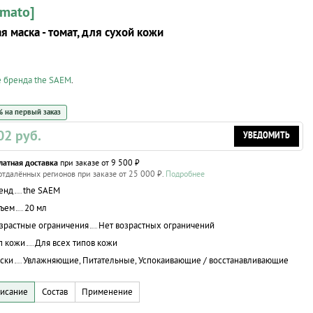
omato]
 маска - томат, для сухой кожи
е бренда the SAEM
.
 на первый заказ
02 руб.
УВЕДОМИТЬ
латная доставка
при заказе от 9 500 ₽
отдалённых регионов при заказе от 25 000 ₽.
Подробнее
енд
the SAEM
ъем
20 мл
зрастные ограничения
Нет возрастных ограничений
п кожи
Для всех типов кожи
ски
Увлажняющие, Питательные, Успокаивающие / восстанавливающие