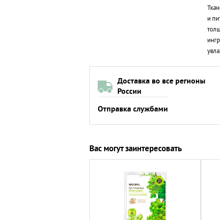
Ткан
и пи
толщ
ингр
увл
Доставка во все регионы
России
Отправка службами
Вас могут заинтересовать