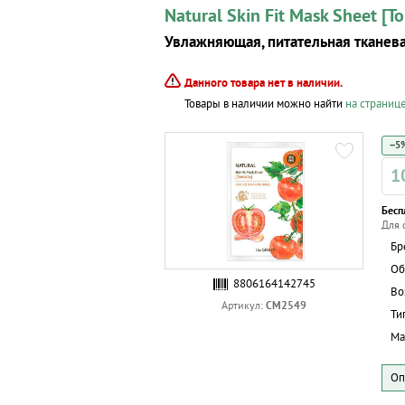
Natural Skin Fit Mask Sheet [T
Увлажняющая, питательная тканевая
Данного товара нет в наличии.
Товары в наличии можно найти
на страниц
−5%
1
Бесп
Для 
Бр
Об
8806164142745
Во
СМ2549
Артикул:
Ти
Ма