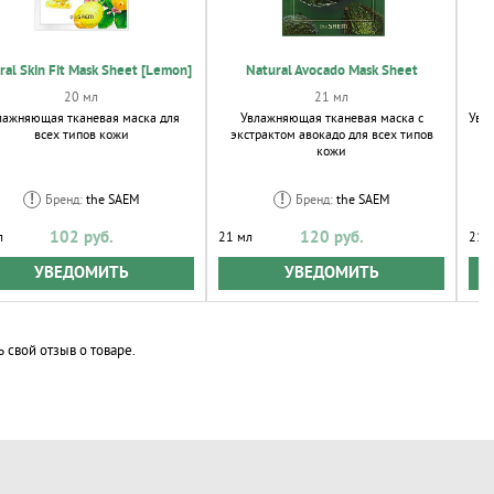
ral Skin Fit Mask Sheet [Lemon]
Natural Avocado Mask Sheet
20 мл
21 мл
лажняющая тканевая маска для
Увлажняющая тканевая маска с
Увл
всех типов кожи
экстрактом авокадо для всех типов
кожи
эк
Бренд:
the SAEM
Бренд:
the SAEM
102 руб.
120 руб.
л
21 мл
21 
УВЕДОМИТЬ
УВЕДОМИТЬ
ь свой отзыв о товаре.