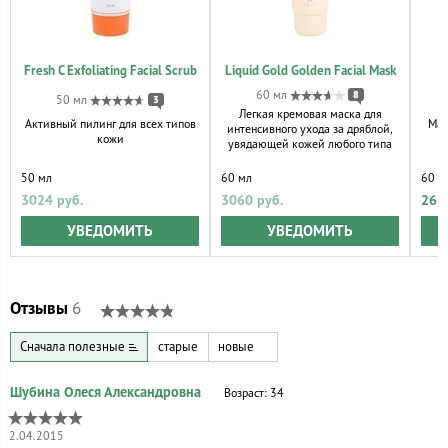
Fresh C Exfoliating Facial Scrub
Liquid Gold Golden Facial Mask
60 мл
8
50 мл
3
Легкая кремовая маска для
Активный пилинг для всех типов
Мас
интенсивного ухода за дряблой,
кожи
увядающей кожей любого типа
50 мл
60 мл
60 м
3024 руб.
3060 руб.
261
УВЕДОМИТЬ
УВЕДОМИТЬ
Отзывы
6
Сначала полезные
старые
новые
Возраст: 34
2.04.2015