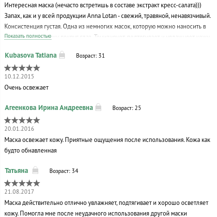
Интересная маска (нечасто встретишь в составе экстракт кресс-салата)))
Запах, как и у всей продукции Anna Lotan - свежий, травяной, ненавязчивый.
Консистенция густая. Одна из немногих масок, которую можно наносить в
Показать полностью
том числе и на кожу вокруг глаз. Тонизирует, подтягивает и увлажняет кожу.
Возраст: 31
10.12.2015
Очень освежает
Возраст: 25
20.01.2016
Маска освежает кожу. Приятные ощущения после использования. Кожа как
будто обнавленная
Возраст: 34
21.08.2017
Маска действительно отлично увлажняет, подтягивает и хорошо осветляет
кожу. Помогла мне после неудачного использования другой маски