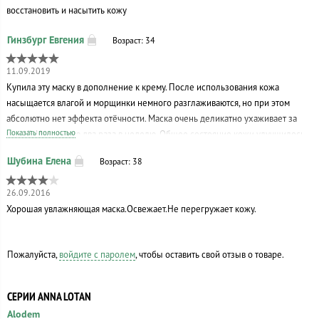
восстановить и насытить кожу
Возраст: 34
11.09.2019
Купила эту маску в дополнение к крему. После использования кожа
насыщается влагой и морщинки немного разглаживаются, но при этом
абсолютно нет эффекта отёчности. Маска очень деликатно ухаживает за
Показать полностью
кожей. Использую два раза в неделю. Общее состояние кожи улучшилось,
мне кажется, Маска и крем хорошо подружились с моей кожей. Тип кожи,
Возраст: 38
кстати, смешанный- нормальная+ сухая.
26.09.2016
Хорошая увлажняющая маска.Освежает.Не перегружает кожу.
Пожалуйста,
войдите с паролем
, чтобы оставить свой отзыв о товаре.
СЕРИИ ANNA LOTAN
Alodem