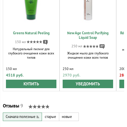
Greens Natural Peeling
New Age Control Purifying
Réno
Liquid Soap
150 мл
3
Г
250 мл
27
Натуральный пилинг для
нор
глубокого очищения кожи всех
Жидкое мыло для глубокого
типов
очищения кожи всех типов
150 мл
250 мл
200 
4518 руб.
2970 руб.
284
КУПИТЬ
УВЕДОМИТЬ
Отзывы
9
Сначала полезные
старые
новые