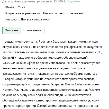
Для отдалённых регионов при заказе от 25 000 ₽.
Подробнее
Объем
75 мл
Возрастные ограничения
Нет возрастных ограничений
Тип кожи
Для всех типов кожи
Продукт имеет деликатный состав и безопасен как для кожи, так и для
окружающей среды и не содержит веществ, раждражающих кожу, таких
как соли алюминия или пищевая сода. Имеет кислотный показатель (рН),
близкий к показателю в области подмышек, обеспечивающий
максимальный комфорт во время использования. Крем помогает убрать
нежелательный запах в подмышечных впадинах благодаря
высокоэффективным антиоксидантам из экстрактов Хурмы и листьев
Шалфея, которые успешно нейтрализуют запах продуктов распада,
сопровождающих потоотделение. Экстракты Хмеля, Сибирской сосны
и смола Мастикового дерева, известные своим очищающим действием,
улучшают гигиену кожи подмышечой впадины. Нежная текстура
обогащена Скваланом и фитостеролами, защищающими нежную кожу
при чрезмерном трении. Свежий аромат дезодоранту придают экстракт