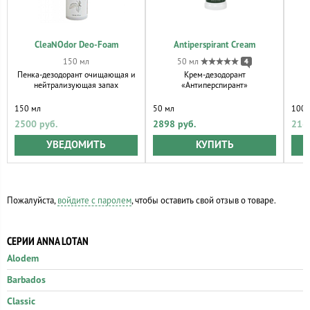
CleaNOdor Deo-Foam
Antiperspirant Cream
150 мл
50 мл
4
Пенка-дезодорант очищающая и
Крем-дезодорант
нейтрализующая запах
«Антиперспирант»
150 мл
50 мл
100 
2500 руб.
2898 руб.
216
УВЕДОМИТЬ
КУПИТЬ
Пожалуйста,
войдите с паролем
, чтобы оставить свой отзыв о товаре.
СЕРИИ ANNA LOTAN
Alodem
Barbados
Classic