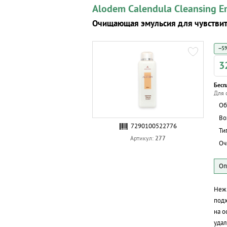
Alodem Calendula Cleansing E
Очищающая эмульсия для чувстви
−5%
3
Бесп
Для 
Об
Во
7290100522776
Ти
277
Артикул:
Оч
Нежн
подх
на о
удал