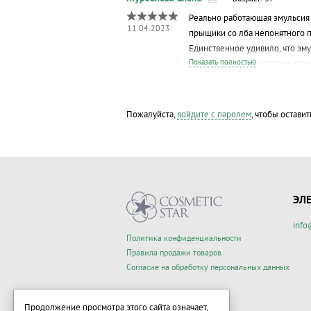
Реально работающая эмульсия 
11.04.2023
прыщики со лба непонятного 
Единственное удивило, что эм
Показать полностью
хотя на фото она в старом вар
Пожалуйста,
войдите с паролем
, чтобы оставит
ЭЛ
info
Политика конфиденциальности
Правила продажи товаров
Согласие на обработку персональных данных
Продолжение просмотра этого сайта означает,