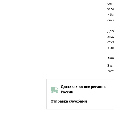
смяг
успо
и бр
очи
Доба
эксф
от с
в фо
Акт
Экст
раст
Доставка во все регионы
России
Отправка службами