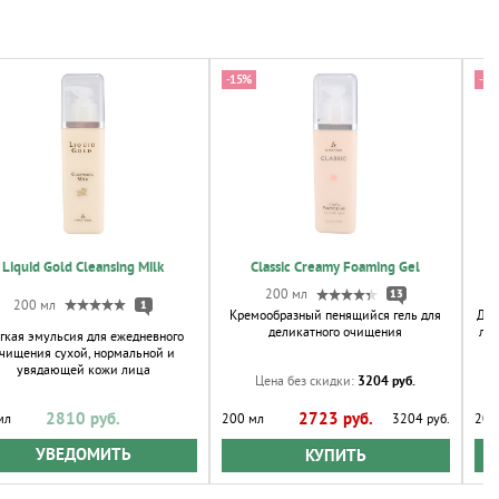
-15%
-15
Liquid Gold Cleansing Milk
Classic Creamy Foaming Gel
200 мл
13
200 мл
1
Кремообразный пенящийся гель для
Дел
деликатного очищения
ли
гкая эмульсия для ежедневного
чищения сухой, нормальной и
увядающей кожи лица
3204 руб.
Цена без скидки:
2810 руб.
2723 руб.
мл
200 мл
3204 руб.
200
УВЕДОМИТЬ
КУПИТЬ