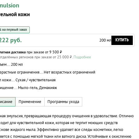
mulsion
тельной кожи
 на первый заказ
222 руб.
КУПИТЬ
200 мл
латная доставка
при заказе от 9 500 ₽
отдалённых регионов при заказе от 25 000 ₽.
Подробнее
ъем
200 мл
зрастные ограничения
Нет возрастных ограничений
п кожи
Сухая / чувствительная
ищение
Мыло-гель, Демакияж
ая эмульсия, превращающая процедуру очищения в удовольствие. Отлично
одит для чувствительной кожи, которая не терпит моющих средств
снове жидкого мыла. Эффективно удаляет все следы косметики, легко
яется с помощью мягкой ткани или ватного диска. Устойчивые к окислению