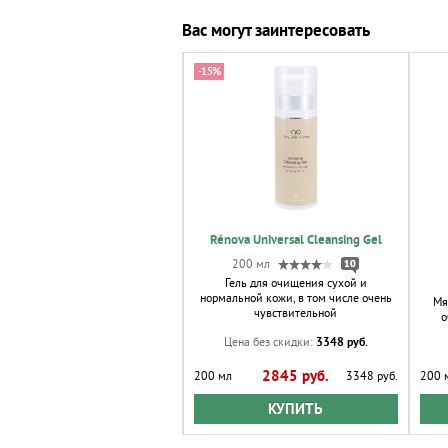
Вас могут заинтересовать
-15%
Alodem Facial Mist
Rénova Universal Cleansing Gel
200 мл
10
200 мл
8
Гель для очищения сухой и
нормальной кожи, в том числе очень
Мя
Успокаивающий тоник для
чувствительной
о
раздраженной кожи
3348 руб.
Цена без скидки:
3384 руб.
2845 руб.
л
200 
200 мл
3348 руб.
КУПИТЬ
КУПИТЬ