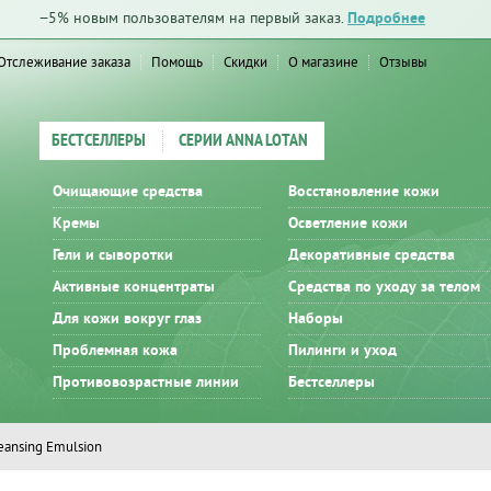
−5% новым пользователям на первый заказ.
Подробнее
Отслеживание заказа
Помощь
Скидки
О магазине
Отзывы
БЕСТСЕЛЛЕРЫ
СЕРИИ ANNA LOTAN
Очищающие средства
Восстановление кожи
Кремы
Осветление кожи
Гели и сыворотки
Декоративные средства
Активные концентраты
Средства по уходу за телом
Для кожи вокруг глаз
Наборы
Проблемная кожа
Пилинги и уход
Противовозрастные линии
Бестселлеры
eansing Emulsion