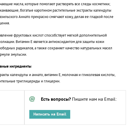
чающие масла, которые помогают растворять все следы косметики;
каивающие, богатые каротином растительные экстракты календулы
азильского Аннато прекрасно смягчают кожу, делая ее гладкой после
щения.
вление фруктовых кислот способствует мягкой дополнительной
олиации. Витамин Е является антиоксидантом для защиты кожи
вободных радикалов, а также сохраняет качество натуральных масел
рмуле эмульсии.
ивные ингредиенты
ракты календулы и аннато, витамин Е, молочная и гликолевая кислоты,
ительные триглицериды и глицерин.
Есть вопросы?
Пишите нам на Email:
Написать на Email