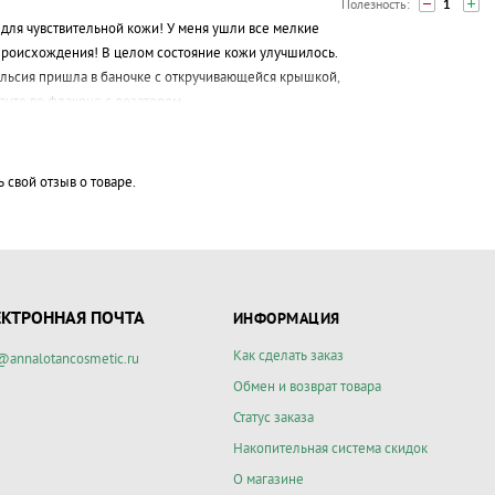
1
для чувствительной кожи! У меня ушли все мелкие
происхождения! В целом состояние кожи улучшилось.
ульсия пришла в баночке с откручивающейся крышкой,
ианте во флаконе с дозатором.
ь свой отзыв о товаре.
ЕКТРОННАЯ ПОЧТА
ИНФОРМАЦИЯ
Как сделать заказ
@annalotancosmetic.ru
Обмен и возврат товара
Статус заказа
Накопительная система скидок
О магазине