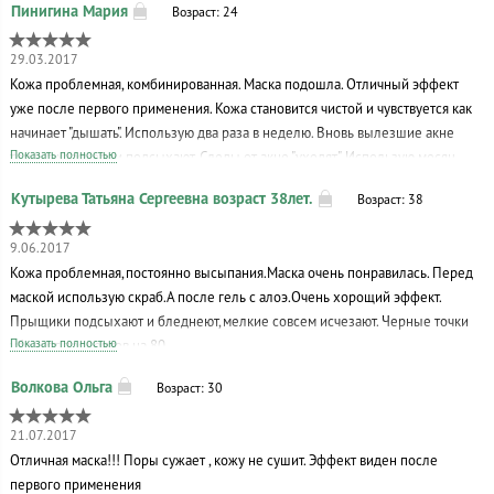
Возраст: 24
29.03.2017
Кожа проблемная, комбинированная. Маска подошла. Отличный эффект
уже после первого применения. Кожа становится чистой и чувствуется как
начинает "дышать". Использую два раза в неделю. Вновь вылезшие акне
Показать полностью
теряют красноту и подсыхают. Следы от акне "уходят". Использую месяц.
Буду заказывать ещё.
Возраст: 38
9.06.2017
Кожа проблемная,постоянно высыпания.Маска очень понравилась. Перед
маской использую скраб.А после гель с алоэ.Очень хорощий эффект.
Прыщики подсыхают и бледнеют,мелкие совсем исчезают. Черные точки
Показать полностью
уберает процентов на 80.
Возраст: 30
21.07.2017
Отличная маска!!! Поры сужает , кожу не сушит. Эффект виден после
первого применения