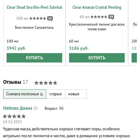
Clear Dead Sea Bio-Peel Salvital
Clear Ananas Crystal Peeling
60 мл
29
100 мл
16
Кристаллический пилинг для всех
Лось
Био-пилинг Сальвиталь
типов кожи
100 мл
60 мл
200 
3942 руб.
3186 руб.
188
КУПИТЬ
КУПИТЬ
Отзывы
17
Сначала полезные
старые
новые
Возраст: 30
14.12.2015
Чудесная маска, действительно хорошо стягивает поры, особенно
актуально после пилингов и чисток, даже в домашних условиях хорошо