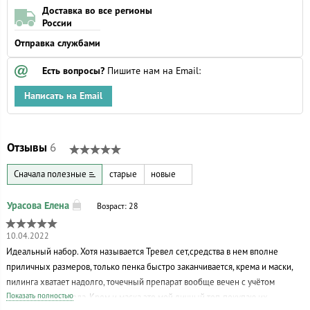
Доставка во все регионы
России
Отправка службами
Есть вопросы?
Пишите нам на Email:
Написать на Email
Отзывы
6
Сначала полезные
старые
новые
Возраст: 28
10.04.2022
Идеальный набор. Хотя называется Тревел сет,средства в нем вполне
приличных размеров, только пенка быстро заканчивается, крема и маски,
пилинга хватает надолго, точечный препарат вообще вечен с учётом
Показать полностью
маленького расхода. Крем и маска это мой личный топ,покупаю их