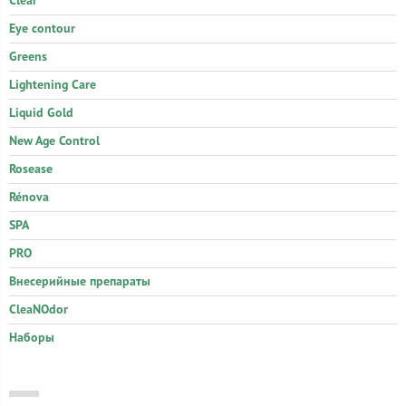
Clear
Eye contour
Greens
Lightening Care
Liquid Gold
New Age Control
Rosease
Rénova
SPA
PRO
Внесерийные препараты
CleaNOdor
Наборы