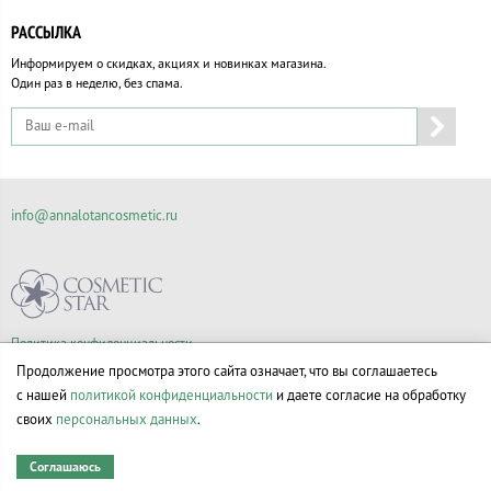
РАССЫЛКА
Информируем о скидках, акциях и новинках магазина.
Один раз в неделю, без спама.
info@annalotancosmetic.ru
Политика конфиденциальности
Правила продажи товаров
Продолжение просмотра этого сайта означает, что вы соглашаетесь
Согласие на обработку персональных данных
с нашей
политикой конфиденциальности
и даете согласие на обработку
своих
персональных данных
.
Соглашаюсь
© Все права на товарные знаки принадлежат их законным владельцам.