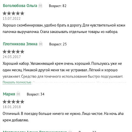
отдельно даже. Если вам приглянулся набор рекомендую однозначно.
Возраст: 82
Расход оч экономный, маленькой капли крема хватает на всё лицо, хорошо
увлажняет, нет жирного блеска.
13.07.2022
Хорошо скомбинирован, удобно брать в дорогу. Для чувствительной кожи
палочка-выручалочка. Стала заказывать отдельные товары из набора.
Возраст: 25
24.03.2017
Хороший набор. Увлажняющий крем очень хороший. Пользуюсь уже не
один месяц. Никакой другой меня так не устраивал. Лёгкий и хорошо
увлажняет. Средство для точечного использования быстро подсушивает.
Показать полностью
Хороший эффект. Очищающая пенка не имеет аналогов. Не пересушивает.
Я в целом очень довольна продуктами данной серии. Рекомендую.
Возраст: 34
18.01.2018
Отличный. В поездку больше ничего не нужно. Лицо чистое. На ночь aha
крем добавляю.