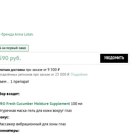
е бренда Anna Lotan
.
 на первый заказ
590 руб.
УВЕДОМИТЬ
латная доставка
при заказе от 9 500 ₽
отдалённых регионов при заказе от 25 000 ₽.
Подробнее
ъем
1 препарат
бор входят:
PRO Fresh Cucumber Moisture Supplement
100 мл
Огуречная
маска-гель
для кожи вокруг глаз
онус:
Массажер вибрационный для зоны глаз
миниатюры: