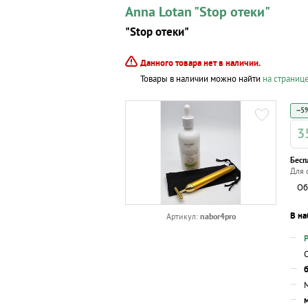
Anna Lotan "Stop отеки"
"Stop отеки"
Данного товара нет в наличии.
Товары в наличии можно найти
на страниц
−5%
3
Бесп
Для 
Об
В на
nabor4pro
Артикул:
б