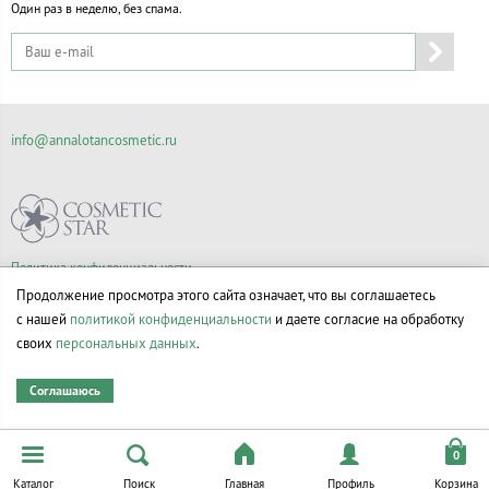
Один раз в неделю, без спама.
info@annalotancosmetic.ru
Политика конфиденциальности
Правила продажи товаров
Продолжение просмотра этого сайта означает, что вы соглашаетесь
Согласие на обработку персональных данных
с нашей
политикой конфиденциальности
и даете согласие на обработку
своих
персональных данных
.
Соглашаюсь
© Все права на товарные знаки принадлежат их законным владельцам.
Каталог
Поиск
Главная
Профиль
Корзина