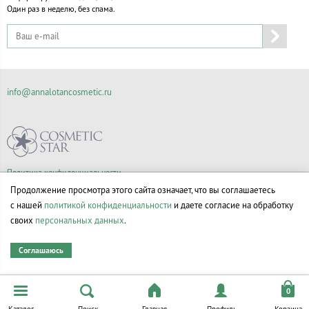
Один раз в неделю, без спама.
info@annalotancosmetic.ru
Политика конфиденциальности
Правила продажи товаров
Продолжение просмотра этого сайта означает, что вы соглашаетесь
Согласие на обработку персональных данных
с нашей
политикой конфиденциальности
и даете согласие на обработку
своих
персональных данных
.
Соглашаюсь
© Все права на товарные знаки принадлежат их законным владельцам.