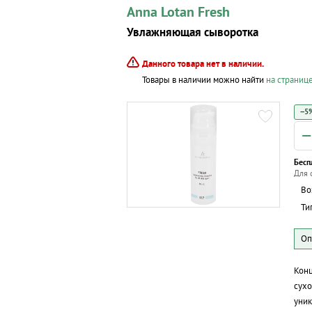
Anna Lotan Fresh
Увлажняющая сыворотка
Данного товара нет в наличии.
Товары в наличии можно найти
на страниц
−5%
—
Бесп
Для 
Во
Ти
Конц
сух
уник