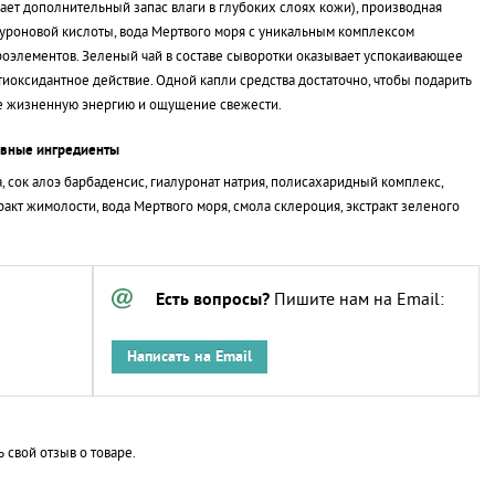
ает дополнительный запас влаги в глубоких слоях кожи), производная
уроновой кислоты, вода Мертвого моря с уникальным комплексом
оэлементов. Зеленый чай в составе сыворотки оказывает успокаивающее
тиоксидантное действие. Одной капли средства достаточно, чтобы подарить
е жизненную энергию и ощущение свежести.
ивные ингредиенты
, сок алоэ барбаденсис, гиалуронат натрия, полисахаридный комплекс,
ракт жимолости, вода Мертвого моря, смола склероция, экстракт зеленого
Есть вопросы?
Пишите нам на Email:
Написать на Email
ь свой отзыв о товаре.