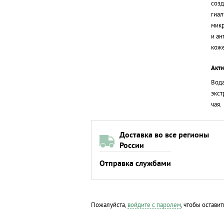
созд
гиал
микр
и ан
кож
Акт
Вода
экст
чая.
Доставка во все регионы
России
Отправка службами
Пожалуйста,
войдите с паролем
, чтобы оставит