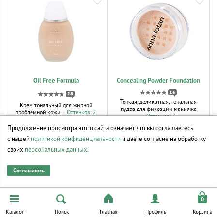
Oil Free Formula
Concealing Powder Foundation
16
28
Тонкая, деликатная, тональная
Крем тональный для жирной
пудра для фиксации макияжа
проблемной кожи
Оттенков: 2
Оттенков: 3
Продолжение просмотра этого сайта означает, что вы соглашаетесь
−5% на первый заказ
−5% на первый заказ
с нашей
политикой конфиденциальности
и даете согласие на обработку
30 мл
своих
персональных данных
.
3420 руб.
3458 руб.
Соглашаюсь
КУПИТЬ
КУПИТЬ
Каталог
Поиск
Главная
Профиль
Корзина