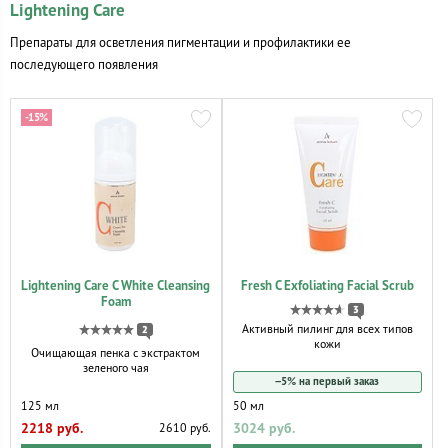
Lightening Care
Препараты для осветления пигментации и профилактики ее
последующего появления
-15%
Lightening Care C White Cleansing
Fresh C Exfoliating Facial Scrub
Foam
3
Активный пилинг для всех типов
2
кожи
Очищающая пенка с экстрактом
зеленого чая
−5% на первый заказ
125 мл
50 мл
2218 руб.
3024 руб.
2610 руб.