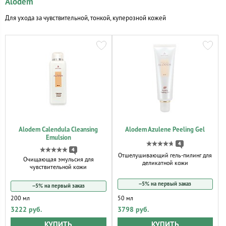
Alodem
Для ухода за чувствительной, тонкой, куперозной кожей
Alodem Calendula Cleansing
Alodem Azulene Peeling Gel
Emulsion
4
4
Отшелушивающий гель-пилинг для
Очищающая эмульсия для
деликатной кожи
чувствительной кожи
−5% на первый заказ
−5% на первый заказ
200 мл
50 мл
3222 руб.
3798 руб.
КУПИТЬ
КУПИТЬ