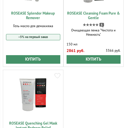
ROSEASE Splendor Makeup
ROSEASE Cleansing Foam Pure &
Remover
Gentle
1
Гель-масло для демакияжа
Очищающая пенка "Чистота и
Нежность"
−5% на первый заказ
150 мл
2861 руб.
3366 руб.
КУПИТЬ
КУПИТЬ
ROSEASE Quenching Gel Mask